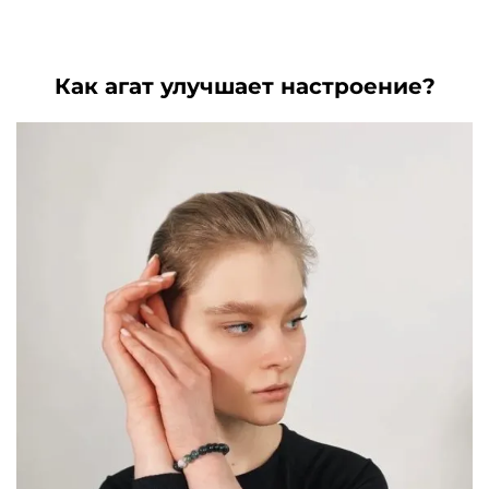
цена
цена:
.
составляла
5000₽.
составляла
3390₽.
6680₽.
5900₽.
Как агат улучшает настроение?