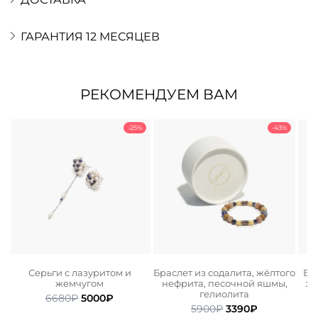
ГАРАНТИЯ 12 МЕСЯЦЕВ
РЕКОМЕНДУЕМ ВАМ
-25%
-43%
Серьги с лазуритом и
Браслет из содалита, жёлтого
Бра
жемчугом
нефрита, песочной яшмы,
зм
гелиолита
ьная
ая
Первоначальная
Текущая
6680
₽
5000
₽
Первоначальная
Текущая
цена
цена:
5900
₽
3390
₽