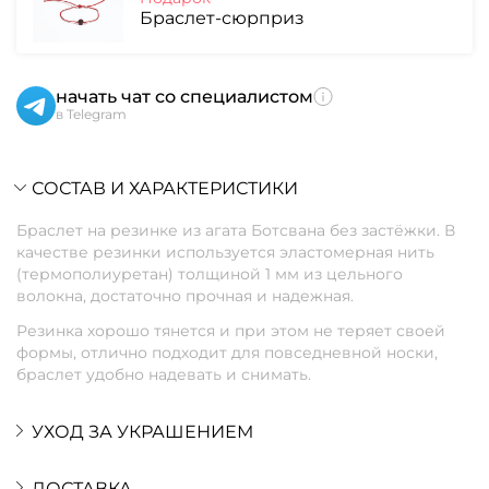
Браслет-сюрприз
начать чат со специалистом
в Telegram
СОСТАВ И ХАРАКТЕРИСТИКИ
Браслет на резинке из агата Ботсвана без застёжки. В
качестве резинки используется эластомерная нить
(термополиуретан) толщиной 1 мм из цельного
волокна, достаточно прочная и надежная.
Резинка хорошо тянется и при этом не теряет своей
формы, отлично подходит для повседневной носки,
браслет удобно надевать и снимать.
УХОД ЗА УКРАШЕНИЕМ
ДОСТАВКА