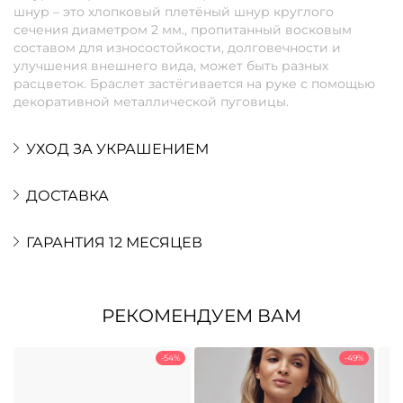
шнур – это хлопковый плетёный шнур круглого
сечения диаметром 2 мм., пропитанный восковым
составом для износостойкости, долговечности и
улучшения внешнего вида, может быть разных
расцветок. Браслет застёгивается на руке с помощью
декоративной металлической пуговицы.
УХОД ЗА УКРАШЕНИЕМ
ДОСТАВКА
ГАРАНТИЯ 12 МЕСЯЦЕВ
РЕКОМЕНДУЕМ ВАМ
-54%
-49%