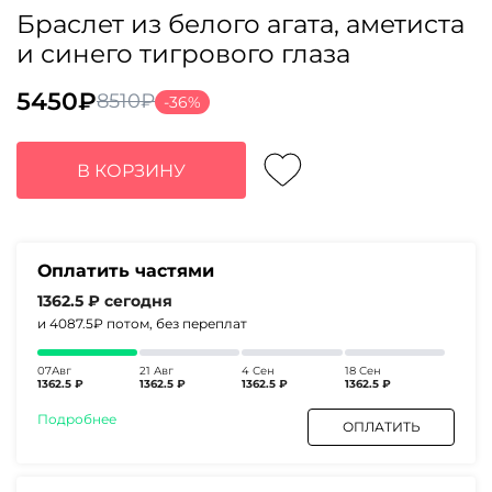
Браслет из белого агата, аметиста
и синего тигрового глаза
5450
₽
8510
₽
-36%
Первоначальная
Текущая
цена
цена:
составляла
5450₽.
В КОРЗИНУ
8510₽.
Оплатить частями
1362.5 ₽
сегодня
и 4087.5₽
потом, без переплат
07Авг
21 Авг
4 Сен
18 Сен
1362.5 ₽
1362.5 ₽
1362.5 ₽
1362.5 ₽
Подробнее
ОПЛАТИТЬ