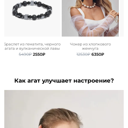
м
Браслет из гематита, черного
Чокер из хлопкового
агата и вулканической лавы
жемчуга
ьная
ая
Первоначальная
Текущая
Первоначальная
Текущая
5490
₽
2550
₽
12530
₽
6350
₽
цена
цена:
цена
цена:
.
составляла
2550₽.
составляла
6350₽.
5490₽.
12530₽.
Как агат улучшает настроение?