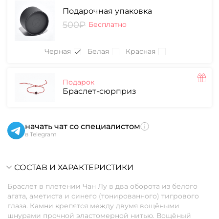
Подарочная упаковка
500₽
Бесплатно
Черная
Белая
Красная
Подарок
Браслет-сюрприз
начать чат со специалистом
в Telegram
СОСТАВ И ХАРАКТЕРИСТИКИ
Браслет в плетении Чан Лу в два оборота из белого
агата, аметиста и синего (тонированного) тигрового
глаза. Камни крепятся между двумя вощёными
шнурами прочной эластомерной нитью. Вощёный