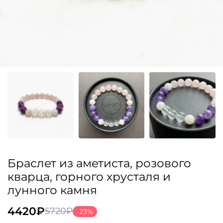
Браслет из аметиста, розового
кварца, горного хрусталя и
лунного камня
4420
₽
5720
₽
-23%
Первоначальная
Текущая