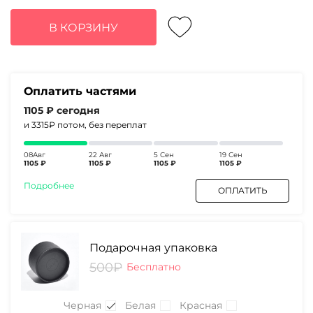
цена
цена:
составляла
4420₽.
В КОРЗИНУ
5720₽.
Оплатить частями
1105 ₽
сегодня
и 3315₽
потом, без переплат
08Авг
22 Авг
5 Сен
19 Сен
1105 ₽
1105 ₽
1105 ₽
1105 ₽
Подробнее
ОПЛАТИТЬ
Подарочная упаковка
500₽
Бесплатно
Черная
Белая
Красная