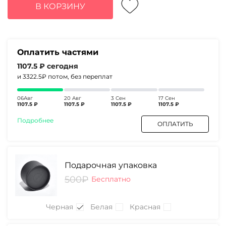
составляла
4430₽.
В КОРЗИНУ
5730₽.
Оплатить частями
1107.5 ₽
сегодня
и 3322.5₽
потом, без переплат
06Авг
20 Авг
3 Сен
17 Сен
1107.5 ₽
1107.5 ₽
1107.5 ₽
1107.5 ₽
Подробнее
ОПЛАТИТЬ
Подарочная упаковка
500₽
Бесплатно
Черная
Белая
Красная