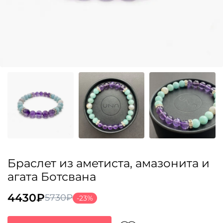
Браслет из аметиста, амазонита и
агата Ботсвана
4430
₽
5730
₽
-23%
Первоначальная
Текущая
цена
цена: