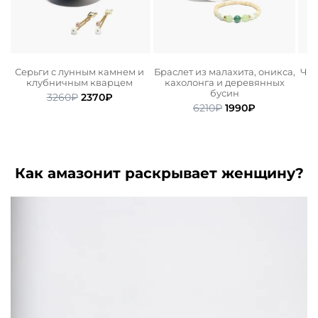
Серьги с лунным камнем и
Браслет из малахита, оникса,
Чок
клубничным кварцем
кахолонга и деревянных
бусин
Первоначальная
Текущая
3260
₽
2370
₽
ьная
ая
Первоначальная
Текущая
цена
цена:
6210
₽
1990
₽
цена
цена:
составляла
2370₽.
.
составляла
1990₽.
3260₽.
6210₽.
Как амазонит раскрывает женщину?