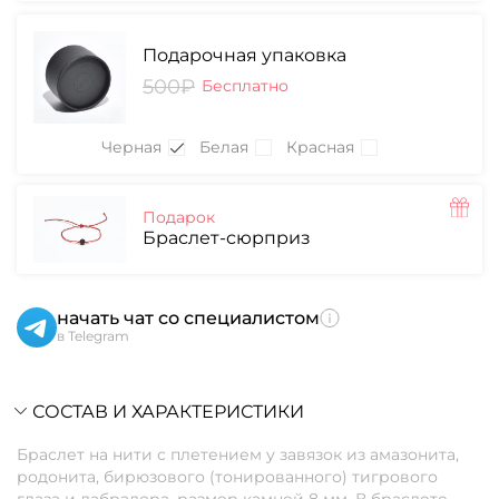
Подарочная упаковка
500₽
Бесплатно
Черная
Белая
Красная
Подарок
Браслет-сюрприз
начать чат со специалистом
в Telegram
СОСТАВ И ХАРАКТЕРИСТИКИ
Браслет на нити с плетением у завязок из амазонита,
родонита, бирюзового (тонированного) тигрового
глаза и лабрадора, размер камней 8 мм. В браслете