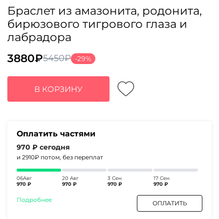
Браслет из амазонита, родонита,
бирюзового тигрового глаза и
лабрадора
3880
₽
5450
₽
-29%
Первоначальная
Текущая
цена
цена:
составляла
3880₽.
В КОРЗИНУ
5450₽.
Оплатить частями
970 ₽
сегодня
и 2910₽
потом, без переплат
06Авг
20 Авг
3 Сен
17 Сен
970 ₽
970 ₽
970 ₽
970 ₽
Подробнее
ОПЛАТИТЬ