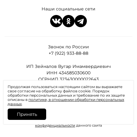
Наши социальные сети
Звонок по России
+7 (922) 933-88-88
ИП Зейналов Вугар Имамвердиевич
ИНН 434585030600
ОГРНИП 323430000022643
Продолжая пользоваться настоящим сайтом вы выражаете
свое согласие на обработку файлов cookie. Порядок
Все права защищены
обработки персональных данных и требование по их защите
описаны в
политике, в отношении обработки персональных
данных
.
Принять
Отправляя любую форму на сайте, вы соглашаетесь с
политикой
конфиденциальности
данного сайта