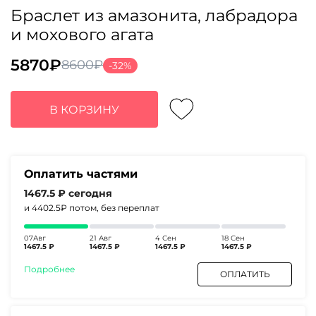
Браслет из амазонита, лабрадора
и мохового агата
5870
₽
8600
₽
-32%
Первоначальная
Текущая
цена
цена:
составляла
5870₽.
В КОРЗИНУ
8600₽.
Оплатить частями
1467.5 ₽
сегодня
и 4402.5₽
потом, без переплат
07Авг
21 Авг
4 Сен
18 Сен
1467.5 ₽
1467.5 ₽
1467.5 ₽
1467.5 ₽
Подробнее
ОПЛАТИТЬ