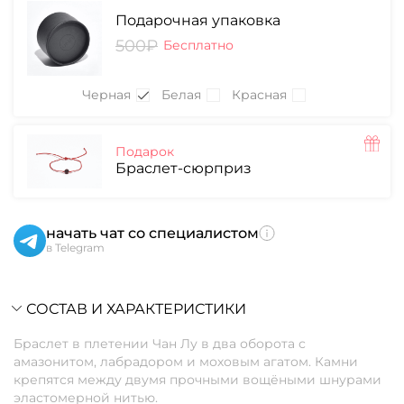
Подарочная упаковка
500₽
Бесплатно
Черная
Белая
Красная
Подарок
Браслет-сюрприз
начать чат со специалистом
в Telegram
СОСТАВ И ХАРАКТЕРИСТИКИ
Браслет в плетении Чан Лу в два оборота с
амазонитом, лабрадором и моховым агатом. Камни
крепятся между двумя прочными вощёными шнурами
эластомерной нитью.