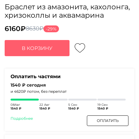
Браслет из амазонита, кахолонга,
хризоколлы и аквамарина
6160
₽
8630
₽
-29%
Первоначальная
Текущая
цена
цена:
составляла
6160₽.
В КОРЗИНУ
8630₽.
Оплатить частями
1540 ₽
сегодня
и 4620₽
потом, без переплат
08Авг
22 Авг
5 Сен
19 Сен
1540 ₽
1540 ₽
1540 ₽
1540 ₽
Подробнее
ОПЛАТИТЬ