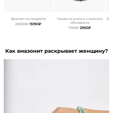
Браслет из лазурита
Чокер из агата и снежного
Бра
обсидиана
Первоначальная
Текущая
20500
₽
15190
₽
ьная
ая
Первоначальная
Текущая
цена
цена:
7150
₽
2950
₽
цена
цена:
составляла
15190₽.
.
составляла
2950₽.
20500₽.
7150₽.
Как амазонит раскрывает женщину?