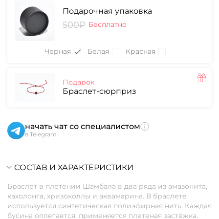
Подарочная упаковка
500₽
Бесплатно
Черная
Белая
Красная
Подарок
Браслет-сюрприз
начать чат со специалистом
в Telegram
СОСТАВ И ХАРАКТЕРИСТИКИ
Браслет в плетении Шамбала в два ряда из амазонита,
кахолонга, хризоколлы и аквамарина. В браслете
используется синтетическая полиэфирная нить. Каждая
бусина оплетается, применяется плетеная застёжка.