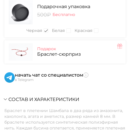
Подарочная упаковка
500₽
Бесплатно
Черная
Белая
Красная
Подарок
Браслет-сюрприз
начать чат со специалистом
в Telegram
СОСТАВ И ХАРАКТЕРИСТИКИ
Браслет в плетении Шамбала в два ряда из амазонита,
кахолонга, агата и аметиста, размер камней 8 мм. В
браслете используется синтетическая полиэфирная
нить. Каждая бусина оплетается, применяется плетеная