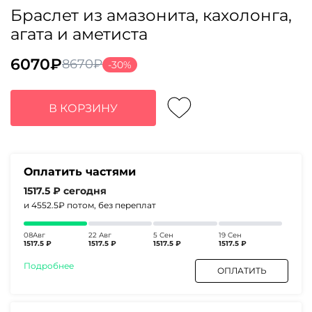
Браслет из амазонита, кахолонга,
агата и аметиста
6070
₽
8670
₽
-30%
Первоначальная
Текущая
цена
цена:
составляла
6070₽.
В КОРЗИНУ
8670₽.
Оплатить частями
1517.5 ₽
сегодня
и 4552.5₽
потом, без переплат
08Авг
22 Авг
5 Сен
19 Сен
1517.5 ₽
1517.5 ₽
1517.5 ₽
1517.5 ₽
Подробнее
ОПЛАТИТЬ