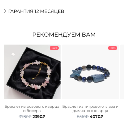
ГАРАНТИЯ 12 МЕСЯЦЕВ
РЕКОМЕНДУЕМ ВАМ
-37%
-26%
Браслет из розового кварца
Браслет из тигрового глаза и
и бисера
дымчатого кварца
ьная
ая
Первоначальная
Текущая
Первоначальная
Текущая
3780
₽
2390
₽
5510
₽
4070
₽
цена
цена:
цена
цена:
.
составляла
2390₽.
составляла
4070₽.