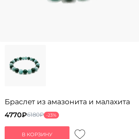
Браслет из амазонита и малахита
4770
₽
6180
₽
-23%
Первоначальная
Текущая
цена
цена:
составляла
4770₽.
В КОРЗИНУ