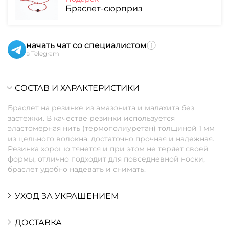
Браслет-сюрприз
начать чат со специалистом
в Telegram
СОСТАВ И ХАРАКТЕРИСТИКИ
Браслет на резинке из амазонита и малахита без
застёжки. В качестве резинки используется
эластомерная нить (термополиуретан) толщиной 1 мм
из цельного волокна, достаточно прочная и надежная.
Резинка хорошо тянется и при этом не теряет своей
формы, отлично подходит для повседневной носки,
браслет удобно надевать и снимать.
УХОД ЗА УКРАШЕНИЕМ
ДОСТАВКА