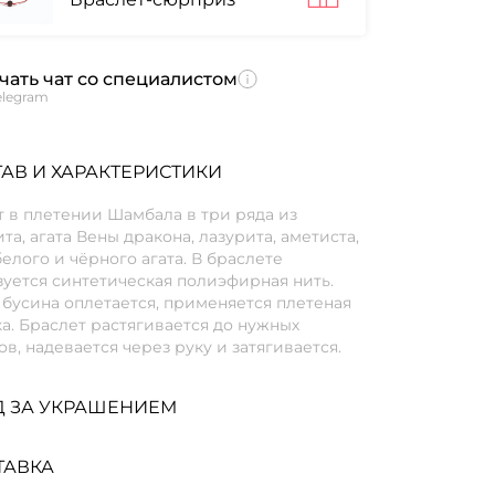
чать чат со специалистом
elegram
АВ И ХАРАКТЕРИСТИКИ
 в плетении Шамбала в три ряда из
та, агата Вены дракона, лазурита, аметиста,
елого и чёрного агата. В браслете
уется синтетическая полиэфирная нить.
бусина оплетается, применяется плетеная
а. Браслет растягивается до нужных
в, надевается через руку и затягивается.
Д ЗА УКРАШЕНИЕМ
ТАВКА