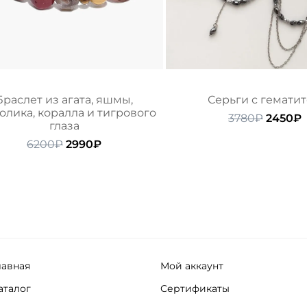
Браслет из агата, яшмы,
Серьги с гемати
олика, коралла и тигрового
Первон
3780
₽
2450
₽
глаза
цена
ц
Первоначальная
Текущая
состав
6200
₽
2990
₽
цена
цена:
3780₽.
составляла
2990₽.
6200₽.
лавная
Мой аккаунт
аталог
Сертификаты