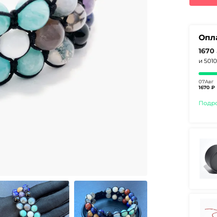
870
Опл
1670
и 501
07Авг
1670 ₽
Подр