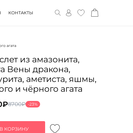
Ы
КОНТАКТЫ
ого агата
слет из амазонита,
та Вены дракона,
урита, аметиста, яшмы,
ого и чёрного агата
0
₽
8700
₽
-23%
воначальная
ущая
а
:
тавляла
0₽.
В КОРЗИНУ