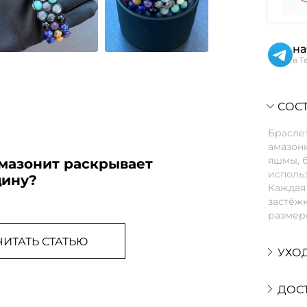
на
в T
СОСТ
Браслет
амазони
яшмы, б
амазонит раскрывает
использ
ину?
Каждая 
застёжк
размеро
ЧИТАТЬ СТАТЬЮ
УХО
ДОС