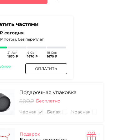
0₽.
атить частями
 ₽
сегодня
0₽
потом, без переплат
21 Авг
4 Сен
18 Сен
1670 ₽
1670 ₽
1670 ₽
обнее
ОПЛАТИТЬ
Подарочная упаковка
500₽
Бесплатно
Черная
Белая
Красная
Подарок
Браслет-сюрприз