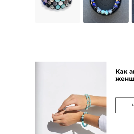
Как 
женщ