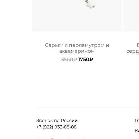
Серьги с перламутром и
аквамарином
серд
Первоначальная
Текущая
3560
₽
1750
₽
цена
цена:
составляла
1750₽.
3560₽.
Звонок по России
Г
+7 (922) 933-88-88
К