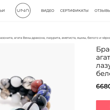
ТЬИ
ВИДЕО
СЕРТИФИКАТЫ
ОТЗЫВ
азонита, агата Вены дракона, лазурита, аметиста, яшмы, белого и чёрн
Бра
ага
лаз
бел
668
Пер
Тек
цен
цена
сос
668