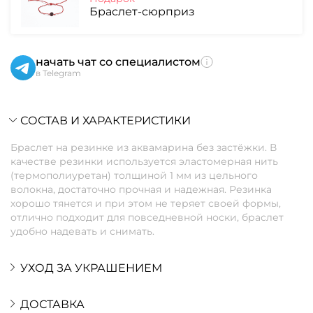
Браслет-сюрприз
начать чат со специалистом
в Telegram
СОСТАВ И ХАРАКТЕРИСТИКИ
Браслет на резинке из аквамарина без застёжки. В
качестве резинки используется эластомерная нить
(термополиуретан) толщиной 1 мм из цельного
волокна, достаточно прочная и надежная. Резинка
хорошо тянется и при этом не теряет своей формы,
отлично подходит для повседневной носки, браслет
удобно надевать и снимать.
УХОД ЗА УКРАШЕНИЕМ
ДОСТАВКА