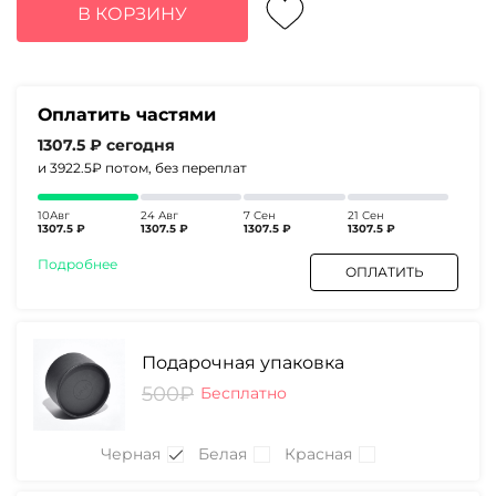
составляла
5230₽.
В КОРЗИНУ
6860₽.
Оплатить частями
1307.5 ₽
сегодня
и 3922.5₽
потом, без переплат
10Авг
24 Авг
7 Сен
21 Сен
1307.5 ₽
1307.5 ₽
1307.5 ₽
1307.5 ₽
Подробнее
ОПЛАТИТЬ
Подарочная упаковка
500₽
Бесплатно
Черная
Белая
Красная