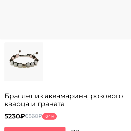
Браслет из аквамарина, розового
кварца и граната
5230
₽
6860
₽
-24%
Первоначальная
Текущая
цена
цена: