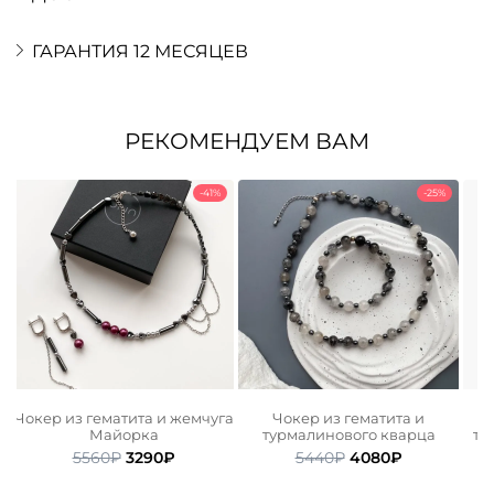
ГАРАНТИЯ 12 МЕСЯЦЕВ
РЕКОМЕНДУЕМ ВАМ
-41%
-25%
Чокер из гематита и жемчуга
Чокер из гематита и
Майорка
турмалинового кварца
ти
ьная
ая
Первоначальная
Текущая
Первоначальная
Текущая
5560
₽
3290
₽
5440
₽
4080
₽
цена
цена:
цена
цена:
.
составляла
3290₽.
составляла
4080₽.