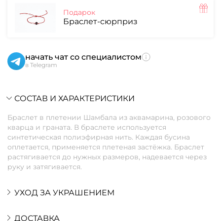
Подарок
Браслет-сюрприз
начать чат со специалистом
в Telegram
СОСТАВ И ХАРАКТЕРИСТИКИ
Браслет в плетении Шамбала из аквамарина, розового
кварца и граната. В браслете используется
синтетическая полиэфирная нить. Каждая бусина
оплетается, применяется плетеная застёжка. Браслет
растягивается до нужных размеров, надевается через
руку и затягивается.
УХОД ЗА УКРАШЕНИЕМ
ДОСТАВКА