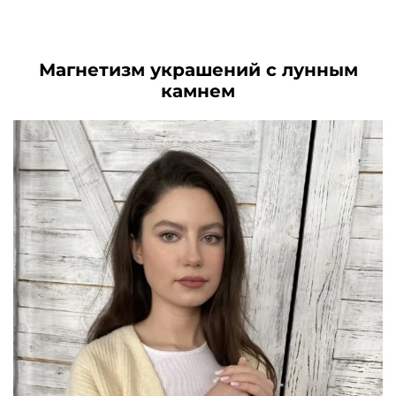
цена
цена:
цена
цена:
.
составляла
3990₽.
составляла
3390₽.
4980₽.
5850₽.
Магнетизм украшений с лунным
камнем