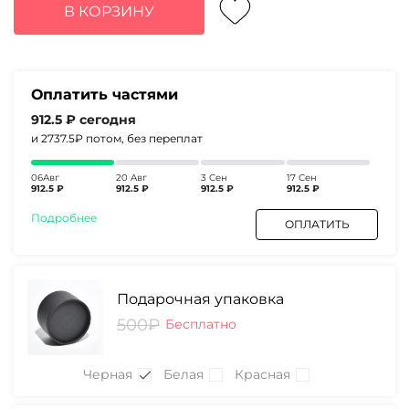
составляла
3650₽.
В КОРЗИНУ
6000₽.
Оплатить частями
912.5 ₽
сегодня
и 2737.5₽
потом, без переплат
06Авг
20 Авг
3 Сен
17 Сен
912.5 ₽
912.5 ₽
912.5 ₽
912.5 ₽
Подробнее
ОПЛАТИТЬ
Подарочная упаковка
500₽
Бесплатно
Черная
Белая
Красная