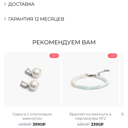
ДОСТАВКА
ГАРАНТИЯ 12 МЕСЯЦЕВ
РЕКОМЕНДУЕМ ВАМ
-20%
-42%
и
Серьги с хлопковым
Браслет из жемчуга и
Бра
жемчугом
перламутра №2
ьная
ая
Первоначальная
Текущая
Первоначальная
Текущая
4980
₽
3990
₽
5850
₽
3390
₽