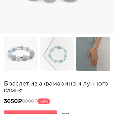
Браслет из аквамарина и лунного
камня
3650
₽
6000
₽
-39%
Первоначальная
Текущая
цена
цена: