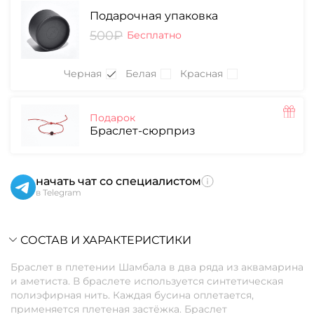
Подарочная упаковка
500₽
Бесплатно
Черная
Белая
Красная
Подарок
Браслет-сюрприз
начать чат со специалистом
в Telegram
СОСТАВ И ХАРАКТЕРИСТИКИ
Браслет в плетении Шамбала в два ряда из аквамарина
и аметиста. В браслете используется синтетическая
полиэфирная нить. Каждая бусина оплетается,
применяется плетеная застёжка. Браслет