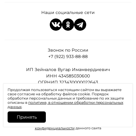
Наши социальные сети
Звонок по России
+7 (922) 933-88-88
ИП Зейналов Вугар Имамвердиевич
ИНН 434585030600
ОГРНИП 323430000022643
Продолжая пользоваться настоящим сайтом вы выражаете
свое согласие на обработку файлов cookie. Порядок
Все права защищены
обработки персональных данных и требование по их защите
описаны в
политике, в отношении обработки персональных
данных
.
Принять
Отправляя любую форму на сайте, вы соглашаетесь с
политикой
конфиденциальности
данного сайта