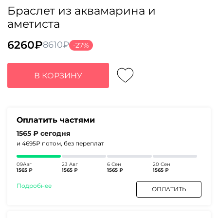
Браслет из аквамарина и
аметиста
6260
₽
8610
₽
-27%
Первоначальная
Текущая
цена
цена:
составляла
6260₽.
В КОРЗИНУ
8610₽.
Оплатить частями
1565 ₽
сегодня
и 4695₽
потом, без переплат
09Авг
23 Авг
6 Сен
20 Сен
1565 ₽
1565 ₽
1565 ₽
1565 ₽
Подробнее
ОПЛАТИТЬ