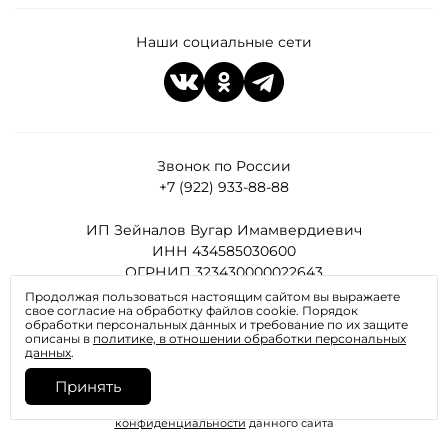
Наши социальные сети
Звонок по России
+7 (922) 933-88-88
ИП Зейналов Вугар Имамвердиевич
ИНН 434585030600
ОГРНИП 323430000022643
Продолжая пользоваться настоящим сайтом вы выражаете
свое согласие на обработку файлов cookie. Порядок
Все права защищены
обработки персональных данных и требование по их защите
описаны в
политике, в отношении обработки персональных
данных
.
Принять
Отправляя любую форму на сайте, вы соглашаетесь с
политикой
конфиденциальности
данного сайта