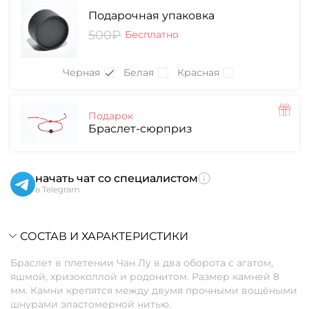
Подарочная упаковка
500₽
Бесплатно
Черная
Белая
Красная
Подарок
Браслет-сюрприз
начать чат со специалистом
в Telegram
СОСТАВ И ХАРАКТЕРИСТИКИ
Браслет в плетении Чан Лу в два оборота с агатом,
яшмой, хризоколлой и родонитом. Размер камней 8
мм. Камни крепятся между двумя прочными вощёными
шнурами эластомерной нитью.