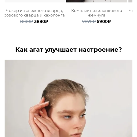
Чокер из снежного кварца,
Комплект из хлопкового
Чок
розового кварца и кахолонга
жемчуга
ьная
ая
Первоначальная
Текущая
Первоначальная
Текущая
8100
₽
3880
₽
7870
₽
5900
₽
цена
цена:
цена
цена:
составляла
3880₽.
составляла
5900₽.
8100₽.
7870₽.
Как агат улучшает настроение?