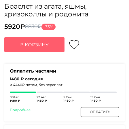
Браслет из агата, яшмы,
хризоколлы и родонита
5920
₽
8830
₽
-33%
Первоначальная
Текущая
цена
цена:
составляла
5920₽.
В КОРЗИНУ
8830₽.
Оплатить частями
1480 ₽
сегодня
и 4440₽
потом, без переплат
08Авг
22 Авг
5 Сен
19 Сен
1480 ₽
1480 ₽
1480 ₽
1480 ₽
Подробнее
ОПЛАТИТЬ