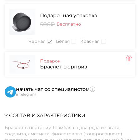
Подарочная упаковка
500₽
Бесплатно
Черная
Белая
Красная
Подарок
Браслет-сюрприз
начать чат со специалистом
в Telegram
СОСТАВ И ХАРАКТЕРИСТИКИ
Браслет в плетении Шамбала в два ряда из агата,
содалита, аметиста, фиолетового (тонированного)
тигрового глаза, яшмы и граната, размер камней 8 мм.