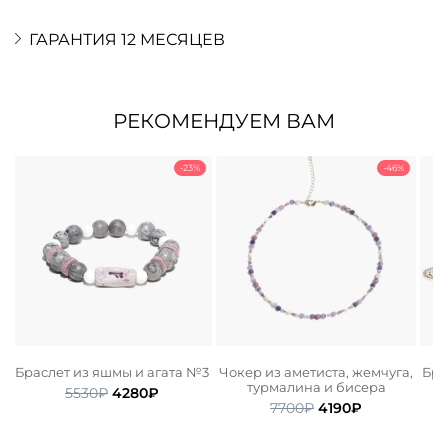
ГАРАНТИЯ 12 МЕСЯЦЕВ
РЕКОМЕНДУЕМ ВАМ
-23%
-46%
Браслет из яшмы и агата №3
Чокер из аметиста, жемчуга,
Бра
а
турмалина и бисера
Первоначальная
Текущая
5530
₽
4280
₽
ьная
ая
Первоначальная
Текущая
цена
цена:
7700
₽
4190
₽
цена
цена:
составляла
4280₽.
.
составляла
4190₽.
5530₽.