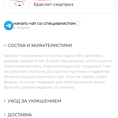
Браслет-сюрприз
начать чат со специалистом
в Telegram
СОСТАВ И ХАРАКТЕРИСТИКИ
Браслет на резинке из агата и яшмы без застёжки,
размер камней 8 мм. В качестве резинки используется
эластомерная нить (термополиуретан) толщиной 1 мм
из цельного волокна, достаточно прочная и надежная.
Резинка хорошо тянется и при этом не теряет своей
формы, отлично подходит для повседневной носки,
браслет удобно надевать и снимать.
УХОД ЗА УКРАШЕНИЕМ
ДОСТАВКА