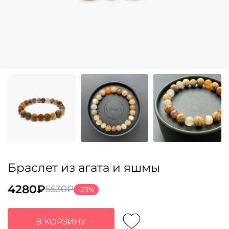
Браслет из агата и яшмы
4280
₽
5530
₽
-23%
Первоначальная
Текущая
цена
цена:
составляла
4280₽.
В КОРЗИНУ