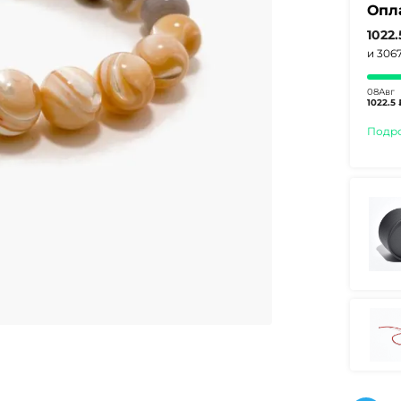
Опл
1022
и 306
08Авг
1022.5 
Подр