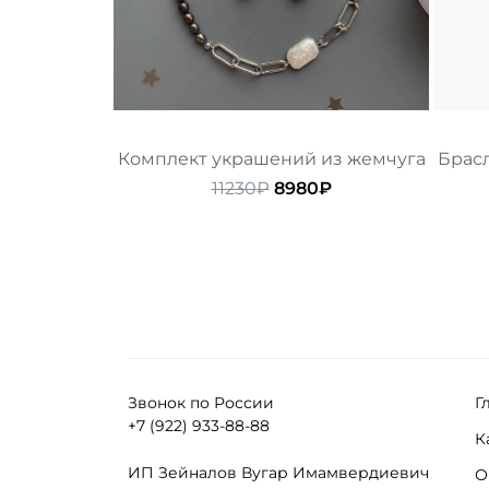
Комплект украшений из жемчуга
Брас
Первоначальная
Текущая
11230
₽
8980
₽
цена
цена:
составляла
8980₽.
11230₽.
Звонок по России
Г
+7 (922) 933-88-88
К
ИП Зейналов Вугар Имамвердиевич
О