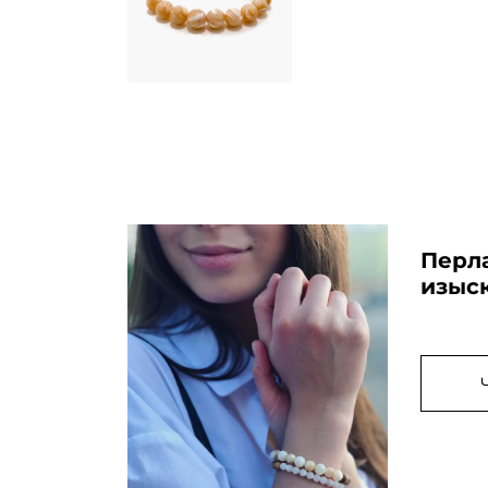
Перл
изыс