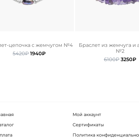
лет-цепочка с жемчугом №4
Браслет из жемчуга и 
№2
Первоначальная
Текущая
5420
₽
1940
₽
цена
цена:
Перво
Т
6100
₽
3250
₽
составляла
1940₽.
цена
ц
5420₽.
состав
3
6100₽.
лавная
Мой аккаунт
аталог
Сертификаты
плата
Политика конфиденциально