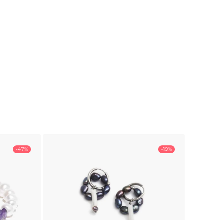
-47%
-19%