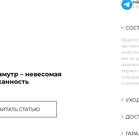
на
в T
СОСТ
Браслет
застёжк
эласто
мм из ц
надежна
теряет 
амутр – невесомая
повседн
канность
снимать
УХО
ЧИТАТЬ СТАТЬЮ
ДОС
ГАРА