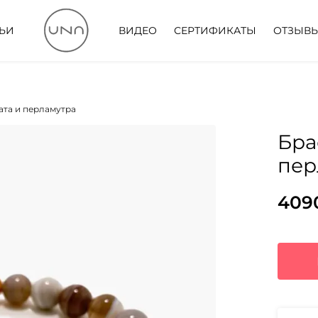
ТЬИ
ВИДЕО
СЕРТИФИКАТЫ
ОТЗЫВ
ата и перламутра
Бра
пер
409
Пер
Тек
цен
цена
сос
409
5270