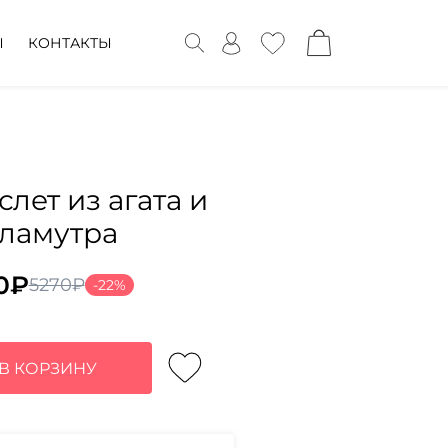
Ы
КОНТАКТЫ
слет из агата и
ламутра
0
₽
5270
₽
-22%
воначальная
ущая
а
:
тавляла
0₽.
В КОРЗИНУ
₽.