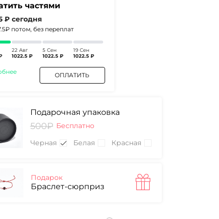
атить частями
.5 ₽
сегодня
7.5₽
потом, без переплат
22 Авг
5 Сен
19 Сен
₽
1022.5 ₽
1022.5 ₽
1022.5 ₽
обнее
ОПЛАТИТЬ
Подарочная упаковка
500₽
Бесплатно
Черная
Белая
Красная
Подарок
Браслет-сюрприз