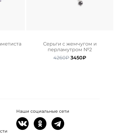
аметиста
Серьги с жемчугом и
перламутром №2
начальная
екущая
Первоначальная
Текущая
4260
₽
3450
₽
ена:
цена
цена:
ляла
250₽.
составляла
3450₽.
4260₽.
Наши социальные сети
сти