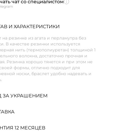
чать чат со специалистом
elegram
АВ И ХАРАКТЕРИСТИКИ
 на резинке из агата и перламутра без
и. В качестве резинки используется
мерная нить (термополиуретан) толщиной 1
ельного волокна, достаточно прочная и
я. Резинка хорошо тянется и при этом не
своей формы, отлично подходит для
евной носки, браслет удобно надевать и
.
Д ЗА УКРАШЕНИЕМ
ТАВКА
НТИЯ 12 МЕСЯЦЕВ