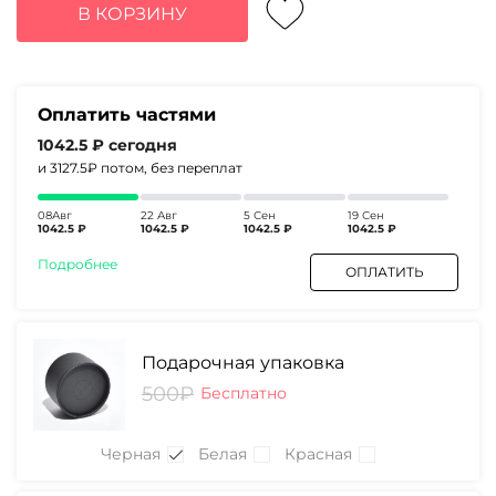
составляла
4170₽.
В КОРЗИНУ
5380₽.
Оплатить частями
1042.5 ₽
сегодня
и 3127.5₽
потом, без переплат
08Авг
22 Авг
5 Сен
19 Сен
1042.5 ₽
1042.5 ₽
1042.5 ₽
1042.5 ₽
Подробнее
ОПЛАТИТЬ
Подарочная упаковка
500₽
Бесплатно
Черная
Белая
Красная