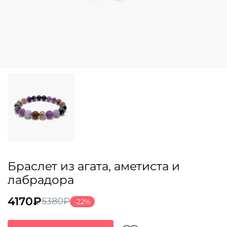
Браслет из агата, аметиста и
лабрадора
4170
₽
5380
₽
-22%
Первоначальная
Текущая
цена
цена: