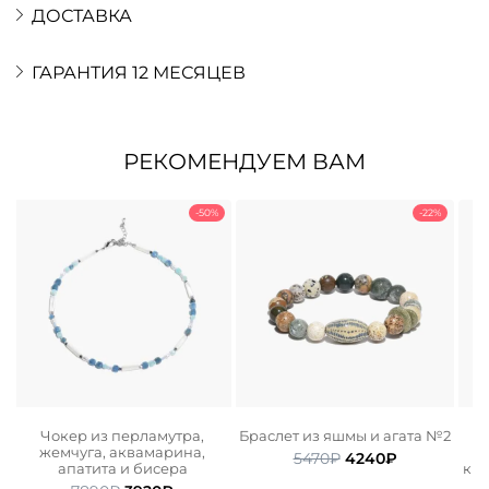
ДОСТАВКА
ГАРАНТИЯ 12 МЕСЯЦЕВ
РЕКОМЕНДУЕМ ВАМ
-50%
-22%
Чокер из перламутра,
Браслет из яшмы и агата №2
жемчуга, аквамарина,
ьная
ая
Первоначальная
Текущая
5470
₽
4240
₽
апатита и бисера
ква
цена
цена: