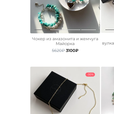
Чокер из амазонита и жемчуга
вулк
Майорка
Первоначальная
Текущая
5620
₽
3100
₽
цена
цена:
составляла
3100₽.
5620₽.
-30%