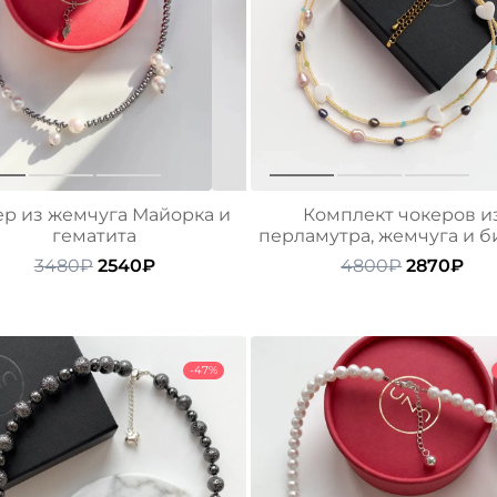
ер из жемчуга Майорка и
Комплект чокеров и
гематита
перламутра, жемчуга и б
Первоначальная
Текущая
Первонач
Тек
3480
₽
2540
₽
4800
₽
2870
₽
цена
цена:
цена
цен
составляла
2540₽.
составля
287
3480₽.
4800₽.
-47%