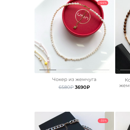
-44%
Чокер из жемчуга
К
жем
Первоначальная
Текущая
6580
₽
3690
₽
цена
цена:
составляла
3690₽.
6580₽.
-35%