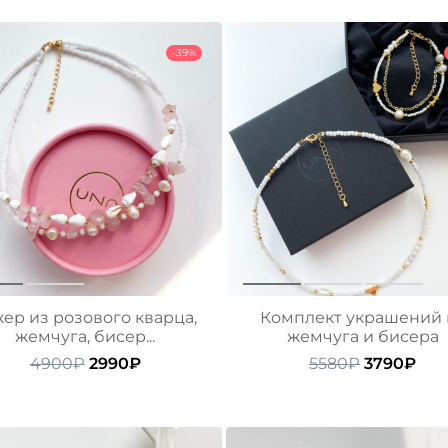
-39%
кер из розового кварца,
Комплект украшений 
жемчуга, бисер...
жемчуга и бисера
Первоначальная
Текущая
Первонач
Тек
4900
₽
2990
₽
5580
₽
3790
₽
цена
цена:
цена
цен
составляла
2990₽.
составлял
379
4900₽.
5580₽.