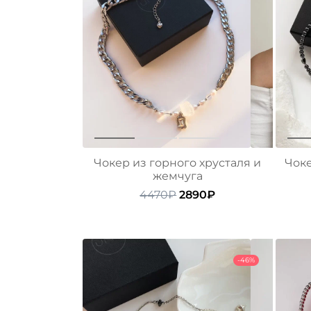
Чокер из горного хрусталя и
Чоке
жемчуга
Первоначальная
Текущая
4470
₽
2890
₽
цена
цена:
составляла
2890₽.
4470₽.
-46%