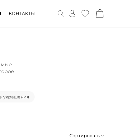
Ы
КОНТАКТЫ
емые
второе
е украшения
Сортировать