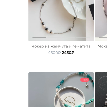
Чокер из жемчуга и гематита
Чок
Первоначальная
Текущая
4500
₽
2430
₽
цена
цена:
составляла
2430₽.
4500₽.
-45%