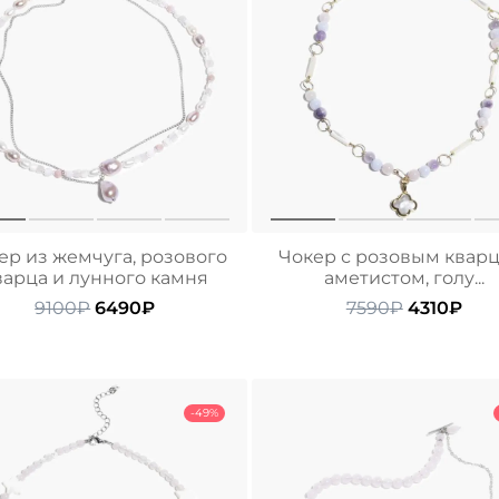
ер из жемчуга, розового
Чокер с розовым кварц
варца и лунного камня
аметистом, голу...
Первоначальная
Текущая
Первонач
Тек
9100
₽
6490
₽
7590
₽
4310
₽
цена
цена:
цена
цен
составляла
6490₽.
составля
431
9100₽.
7590₽.
-49%