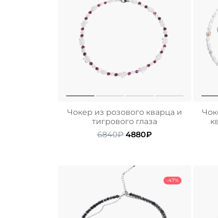
Чокер из розового кварца и
Чок
тигрового глаза
к
Первоначальная
Текущая
6840
₽
4880
₽
цена
цена:
составляла
4880₽.
6840₽.
-47%