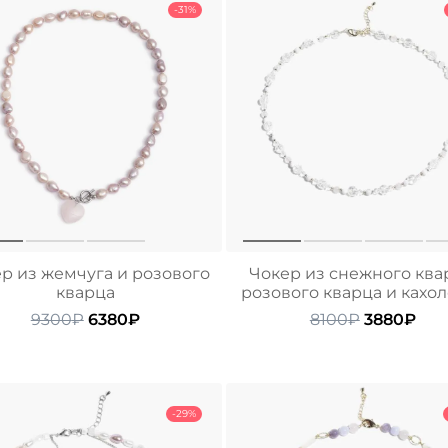
-31%
р из жемчуга и розового
Чокер из снежного ква
кварца
розового кварца и кахо
Первоначальная
Текущая
Первонач
Тек
9300
₽
6380
₽
8100
₽
3880
₽
цена
цена:
цена
цен
составляла
6380₽.
составлял
388
9300₽.
8100₽.
-29%