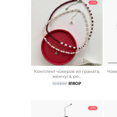
-21%
Комплект чокеров из граната,
Чоке
жемчуга, ро...
Первоначальная
Текущая
10330
₽
8180
₽
цена
цена:
составляла
8180₽.
10330₽.
-29%