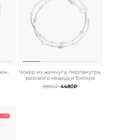
ем,
Чокер из жемчуга, перламутра,
розового кварца и бисера
альная
ущая
Первоначальная
Текущая
9890
₽
4480
₽
а:
цена
цена:
ла
0₽.
составляла
4480₽.
9890₽.
-47%