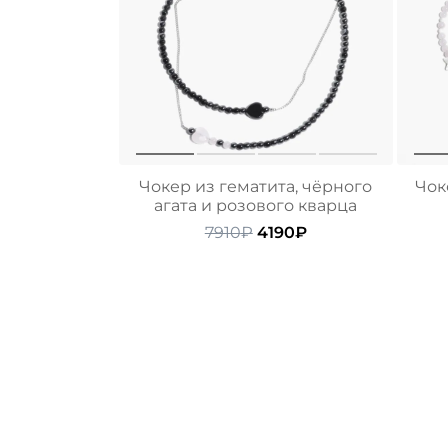
Чокер из гематита, чёрного
Чок
агата и розового кварца
Первоначальная
Текущая
7910
₽
4190
₽
цена
цена:
составляла
4190₽.
7910₽.