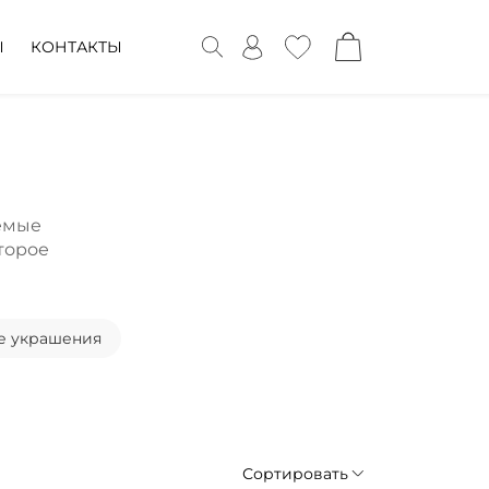
Ы
КОНТАКТЫ
емые
второе
е украшения
Сортировать