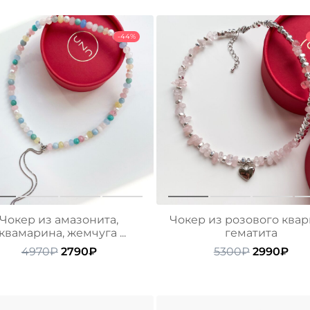
-44%
Чокер из амазонита,
Чокер из розового квар
квамарина, жемчуга ...
гематита
Первоначальная
Текущая
Первонач
Тек
4970
₽
2790
₽
5300
₽
2990
₽
цена
цена:
цена
цен
составляла
2790₽.
составля
299
4970₽.
5300₽.