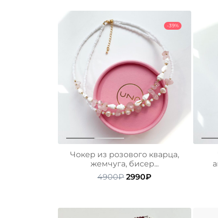
-39%
Чокер из розового кварца,
жемчуга, бисер...
а
Первоначальная
Текущая
4900
₽
2990
₽
цена
цена:
составляла
2990₽.
4900₽.