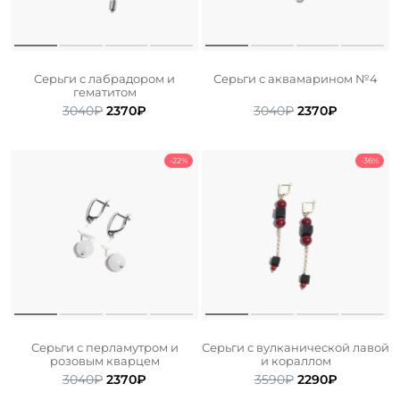
Серьги с лабрадором и
Серьги с аквамарином №4
гематитом
Первоначальная
Текущая
Первоначальна
Текущая
3040
₽
2370
₽
3040
₽
2370
₽
цена
цена:
цена
цена:
составляла
2370₽.
составляла
2370₽.
3040₽.
3040₽.
-22%
-36%
Серьги с перламутром и
Серьги с вулканической лавой
розовым кварцем
и кораллом
Первоначальная
Текущая
Первоначальна
Текущая
3040
₽
2370
₽
3590
₽
2290
₽
цена
цена:
цена
цена: