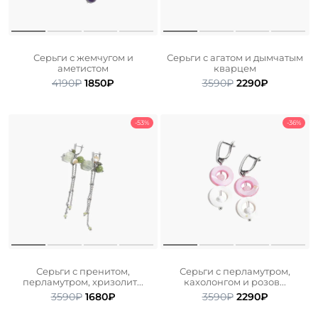
Серьги с жемчугом и
Серьги с агатом и дымчатым
аметистом
кварцем
Первоначальная
Текущая
Первоначальна
Текущая
4190
₽
1850
₽
3590
₽
2290
₽
цена
цена:
цена
цена:
составляла
1850₽.
составляла
2290₽.
4190₽.
3590₽.
-53%
-36%
Серьги с пренитом,
Серьги с перламутром,
перламутром, хризолит...
кахолонгом и розов...
Первоначальная
Текущая
Первоначальна
Текущая
3590
₽
1680
₽
3590
₽
2290
₽
цена
цена:
цена
цена: