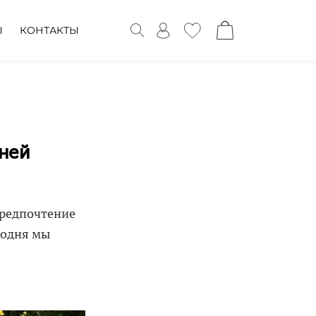
Ы
КОНТАКТЫ
мней
предпочтение
годня мы