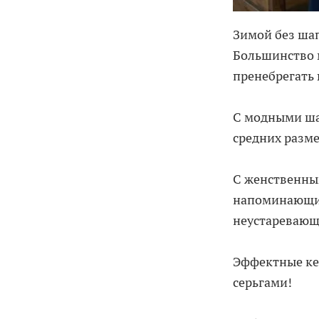
Зимой без шап
Большинство 
пренебрегать 
С модными ша
средних разме
С женственны
напоминающие
неустаревающ
Эффектные ке
серьгами!