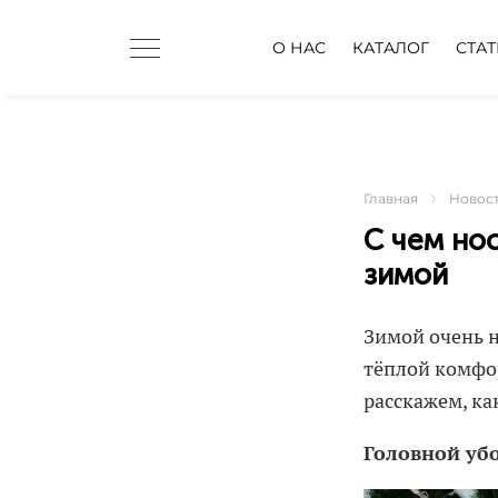
О НАС
КАТАЛОГ
СТА
Главная
Новос
С чем но
зимой
Зимой очень н
тёплой комфор
расскажем, к
Головной убо