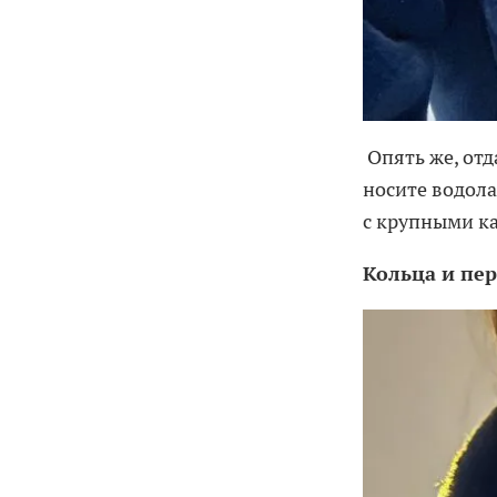
Опять же, отд
носите водола
с крупными к
Кольца и пе