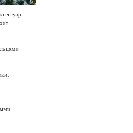
ксессуар.
оит
ольцами
жки,
—
лыми