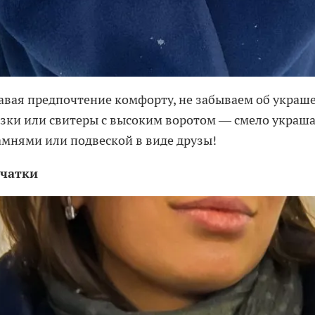
авая предпочтение комфорту, не забываем об украше
зки или свитеры с высоким воротом — смело украша
амнями или подвеской в виде друзы!
рчатки