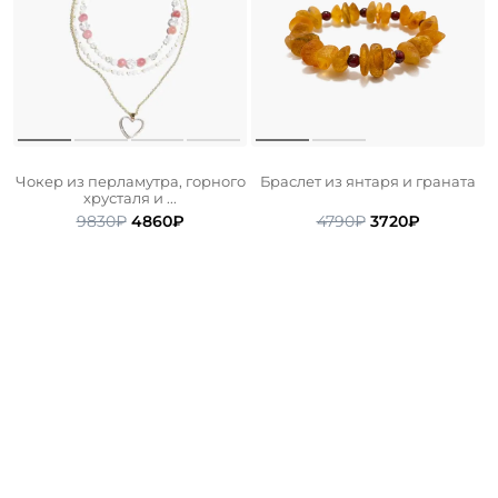
Чокер из перламутра, горного
Браслет из янтаря и граната
хрусталя и ...
Первоначальная
Текущая
Первоначальна
Текущая
9830
₽
4860
₽
4790
₽
3720
₽
цена
цена:
цена
цена:
составляла
4860₽.
составляла
3720₽.
9830₽.
4790₽.