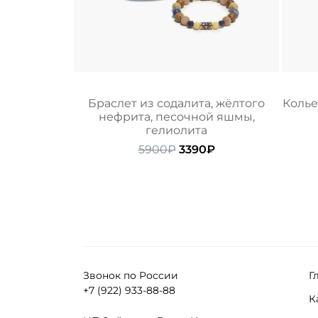
Браслет из содалита, жёлтого
Колье
нефрита, песочной яшмы,
гелиолита
Первоначальная
Текущая
5900
₽
3390
₽
цена
цена:
составляла
3390₽.
5900₽.
Звонок по России
Г
+7 (922) 933-88-88
К