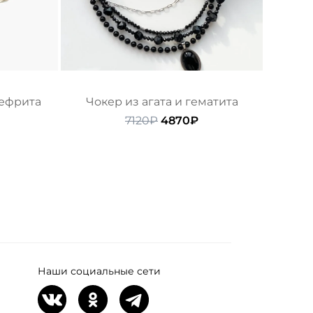
нефрита
Чокер из агата и гематита
начальная
екущая
Первоначальная
Текущая
7120
₽
4870
₽
ена:
цена
цена:
ляла
610₽.
составляла
4870₽.
7120₽.
Наши социальные сети