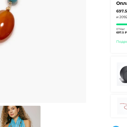
Опл
697.
и 209
07Авг
697.5 ₽
Подр