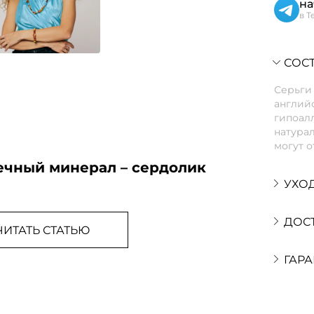
на
в T
СОСТ
Серьги
англий
гипоалл
натурал
могут о
ечный минерал – сердолик
УХО
ДОС
ЧИТАТЬ СТАТЬЮ
ГАРА