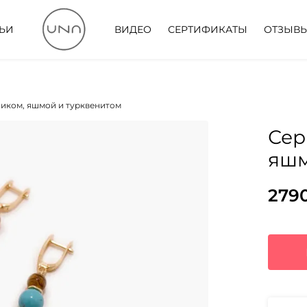
ТЬИ
ВИДЕО
СЕРТИФИКАТЫ
ОТЗЫВ
ликом, яшмой и турквенитом
Сер
яшм
279
Пер
Тек
цен
цена
сос
279
359