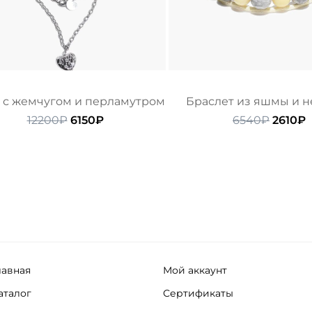
 с жемчугом и перламутром
Браслет из яшмы и 
Первоначальная
Текущая
Перво
Т
12200
₽
6150
₽
6540
₽
2610
₽
цена
цена:
цена
ц
составляла
6150₽.
состав
2
12200₽.
6540₽.
лавная
Мой аккаунт
аталог
Сертификаты