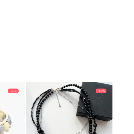
-60%
-32%