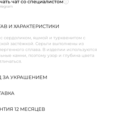
чать чат со специалистом
elegram
АВ И ХАРАКТЕРИСТИКИ
 с сердоликом, яшмой и турквенитом с
ской застёжкой. Серьги выполнены из
ергенного сплава. В изделии используются
ьные камни, поэтому узор и глубина цвета
тличаться.
Д ЗА УКРАШЕНИЕМ
ТАВКА
НТИЯ 12 МЕСЯЦЕВ