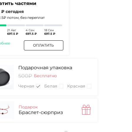
атить частями
5 ₽
сегодня
2.5₽
потом, без переплат
21 Авг
4 Сен
18 Сен
697.5 ₽
697.5 ₽
697.5 ₽
обнее
ОПЛАТИТЬ
Подарочная упаковка
500₽
Бесплатно
Черная
Белая
Красная
Подарок
Браслет-сюрприз