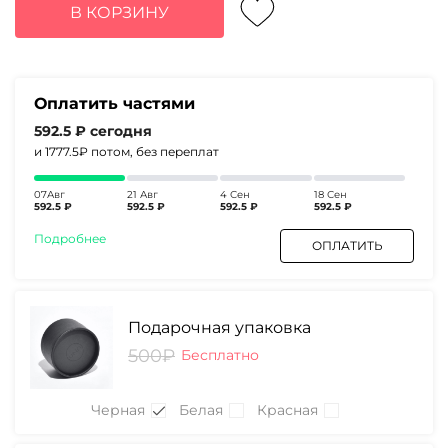
составляла
2370₽.
В КОРЗИНУ
3040₽.
Оплатить частями
592.5 ₽
сегодня
и 1777.5₽
потом, без переплат
07Авг
21 Авг
4 Сен
18 Сен
592.5 ₽
592.5 ₽
592.5 ₽
592.5 ₽
Подробнее
ОПЛАТИТЬ
Подарочная упаковка
500₽
Бесплатно
Черная
Белая
Красная