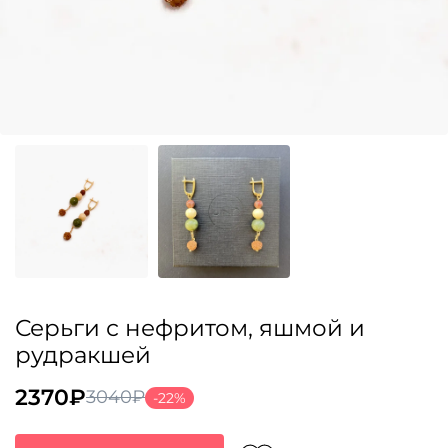
Серьги с нефритом, яшмой и
рудракшей
2370
₽
3040
₽
-22%
Первоначальная
Текущая
цена
цена: