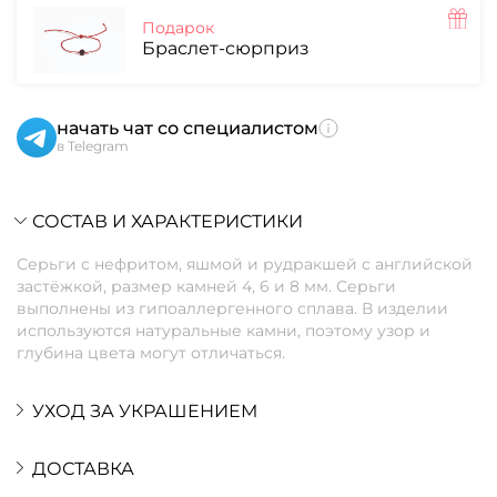
Подарок
Браслет-сюрприз
начать чат со специалистом
в Telegram
СОСТАВ И ХАРАКТЕРИСТИКИ
Серьги с нефритом, яшмой и рудракшей с английской
застёжкой, размер камней 4, 6 и 8 мм. Серьги
выполнены из гипоаллергенного сплава. В изделии
используются натуральные камни, поэтому узор и
глубина цвета могут отличаться.
УХОД ЗА УКРАШЕНИЕМ
ДОСТАВКА