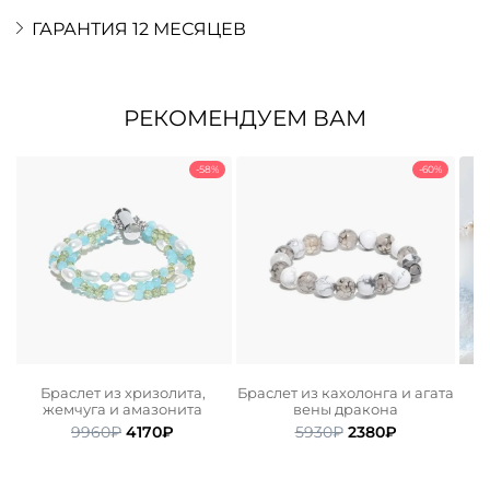
ГАРАНТИЯ 12 МЕСЯЦЕВ
РЕКОМЕНДУЕМ ВАМ
-58%
-60%
о
Браслет из хризолита,
Браслет из кахолонга и агата
жемчуга и амазонита
вены дракона
ьная
ая
Первоначальная
Текущая
Первоначальная
Текущая
9960
₽
4170
₽
5930
₽
2380
₽
цена
цена:
цена
цена:
.
составляла
4170₽.
составляла
2380₽.
9960₽.
5930₽.