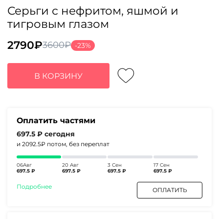
Серьги с нефритом, яшмой и
тигровым глазом
2790
₽
3600
₽
-23%
Первоначальная
Текущая
цена
цена:
составляла
2790₽.
В КОРЗИНУ
3600₽.
Оплатить частями
697.5 ₽
сегодня
и 2092.5₽
потом, без переплат
06Авг
20 Авг
3 Сен
17 Сен
697.5 ₽
697.5 ₽
697.5 ₽
697.5 ₽
Подробнее
ОПЛАТИТЬ