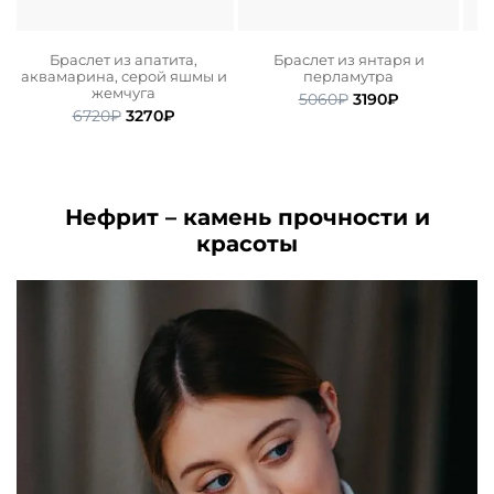
Браслет из апатита,
Браслет из янтаря и
аквамарина, серой яшмы и
перламутра
ьная
ая
жемчуга
Первоначальная
Текущая
5060
₽
3190
₽
Первоначальная
Текущая
6720
₽
3270
₽
цена
цена:
.
цена
цена:
составляла
3190₽.
составляла
3270₽.
5060₽.
6720₽.
Нефрит – камень прочности и
красоты