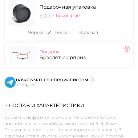
Подарочная упаковка
500₽
Бесплатно
Черная
Белая
Красная
Подарок
Браслет-сюрприз
начать чат со специалистом
в Telegram
СОСТАВ И ХАРАКТЕРИСТИКИ
Серьги с нефритом, яшмой и тигровым глазом с
английской застёжкой, размер камней 6, 8, 10 мм.
Серьги выполнены из гипоаллергенного сплава. В
изделии используются натуральные камни, поэтому