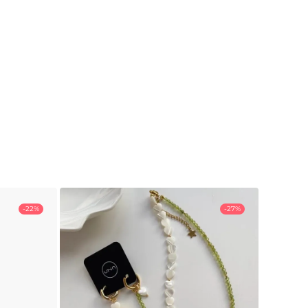
-22%
-27%