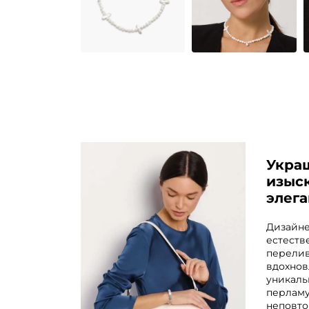
Укра
изыс
элег
Дизайне
естеств
перелив
вдохнов
уникаль
перламу
неповто