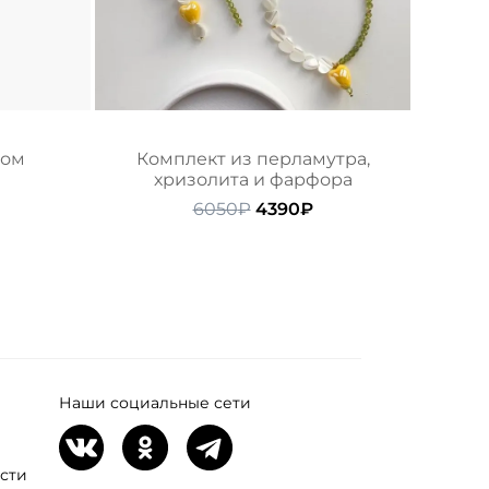
том
Комплект из перламутра,
хризолита и фарфора
ачальная
Текущая
ена:
Первоначальная
Текущая
6050
₽
4390
₽
ляла
790₽.
цена
цена:
составляла
4390₽.
6050₽.
Наши социальные сети
сти