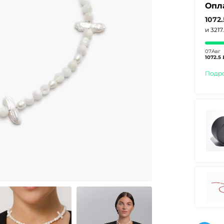
Опл
1072
и 3217
07Авг
1072.5 
Подр