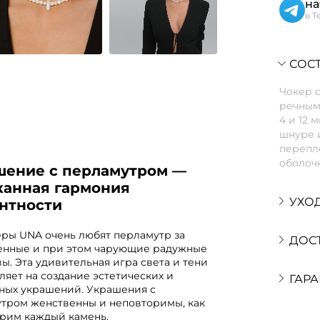
на
в T
СОСТ
Чокер 
речным
4 и 12 
шнуре 
перепл
оболоч
шение с перламутром —
канная гармония
УХО
антности
ры UNA очень любят перламутр за
ДОС
енные и при этом чарующие радужные
ы. Эта удивительная игра света и тени
ляет на создание эстетических и
ГАРА
ных украшений. Украшения с
тром женственны и неповторимы, как
рим каждый камень.