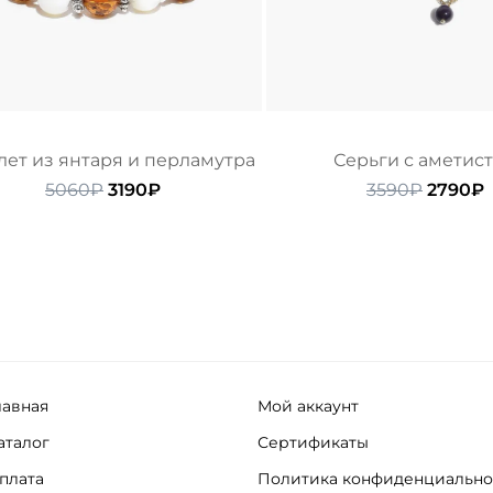
лет из янтаря и перламутра
Серьги с аметис
Первоначальная
Текущая
Первон
5060
₽
3190
₽
3590
₽
2790
₽
цена
цена:
цена
ц
составляла
3190₽.
состав
2
5060₽.
3590₽.
лавная
Мой аккаунт
аталог
Сертификаты
плата
Политика конфиденциально