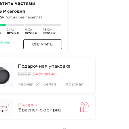
атить частями
.5 ₽
сегодня
.5₽
потом, без переплат
21 Авг
4 Сен
18 Сен
₽
1072.5 ₽
1072.5 ₽
1072.5 ₽
обнее
ОПЛАТИТЬ
Подарочная упаковка
500₽
Бесплатно
Черная
Белая
Красная
Подарок
Браслет-сюрприз