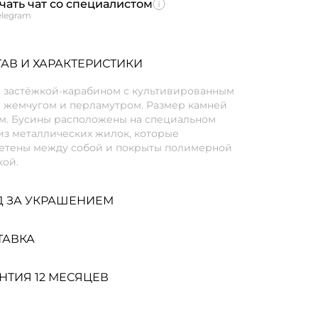
чать чат со специалистом
elegram
АВ И ХАРАКТЕРИСТИКИ
с застёжкой-карабином с культивированным
 жемчугом и перламутром. Размер камней
мм. Бусины расположены на специальном
из металлических жилок, которые
етены между собой и покрыты полимерной
кой.
Д ЗА УКРАШЕНИЕМ
ТАВКА
НТИЯ 12 МЕСЯЦЕВ