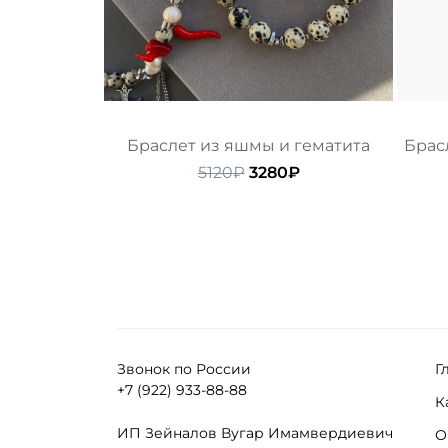
Браслет из яшмы и гематита
Брас
Первоначальная
Текущая
5120
₽
3280
₽
цена
цена:
составляла
3280₽.
5120₽.
Звонок по России
Г
+7 (922) 933-88-88
К
ИП Зейналов Вугар Имамвердиевич
О