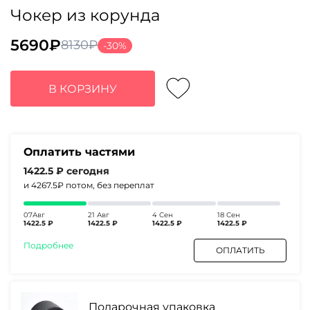
Чокер из корунда
5690
₽
8130
₽
-30%
Первоначальная
Текущая
цена
цена:
составляла
5690₽.
В КОРЗИНУ
8130₽.
Оплатить частями
1422.5 ₽
сегодня
и 4267.5₽
потом, без переплат
07Авг
21 Авг
4 Сен
18 Сен
1422.5 ₽
1422.5 ₽
1422.5 ₽
1422.5 ₽
Подробнее
ОПЛАТИТЬ
Подарочная упаковка