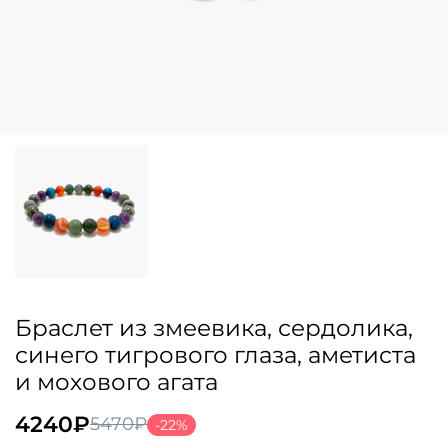
Браслет из змеевика, сердолика,
синего тигрового глаза, аметиста
и мохового агата
4240
₽
5470
₽
-22%
Первоначальная
Текущая