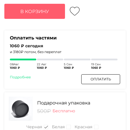
цена
цена:
составляла
4240₽.
В КОРЗИНУ
5470₽.
Оплатить частями
1060 ₽
сегодня
и 3180₽
потом, без переплат
08Авг
22 Авг
5 Сен
19 Сен
1060 ₽
1060 ₽
1060 ₽
1060 ₽
Подробнее
ОПЛАТИТЬ
Подарочная упаковка
500₽
Бесплатно
Черная
Белая
Красная