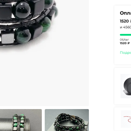
Опл
1520
и 456
06Авг
1520 ₽
Подр