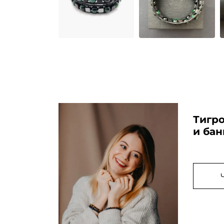
Тигро
и ба