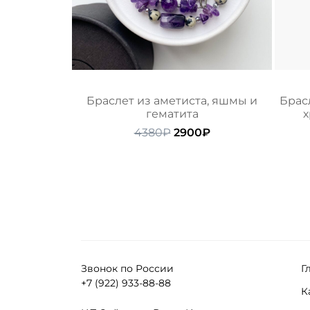
Браслет из аметиста, яшмы и
Брасл
гематита
х
Первоначальная
Текущая
4380
₽
2900
₽
цена
цена:
составляла
2900₽.
4380₽.
Звонок по России
Г
+7 (922) 933-88-88
К