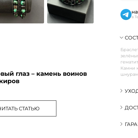
на
в T
СОСТ
Браслет
зелёны
гематит
Камни 
вый глаз – камень воинов
шнурам
нкиров
УХО
ДОС
ЧИТАТЬ СТАТЬЮ
ГАРА