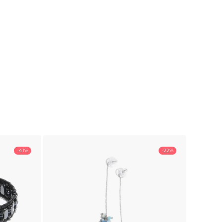
-41%
-22%