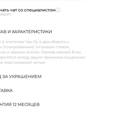
чать чат со специалистом
elegram
АВ И ХАРАКТЕРИСТИКИ
 в плетении Чан Лу в два оборота с
м (тонированным) тигровым глазом,
ом и чёрным агатом. Размер камней 8 мм.
крепятся между двумя прочными вощёными
и эластомерной нитью.
Д ЗА УКРАШЕНИЕМ
ТАВКА
НТИЯ 12 МЕСЯЦЕВ