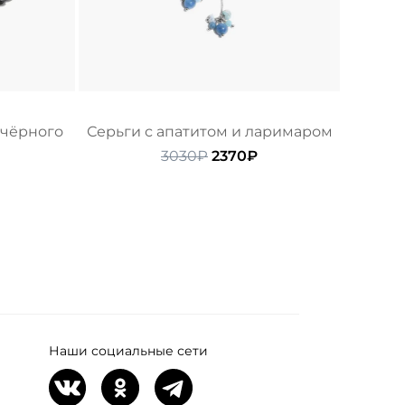
 чёрного
Серьги с апатитом и ларимаром
Первоначальная
Текущая
3030
₽
2370
₽
начальная
Текущая
цена
цена:
цена:
составляла
2370₽.
ляла
3680₽.
3030₽.
Наши социальные сети