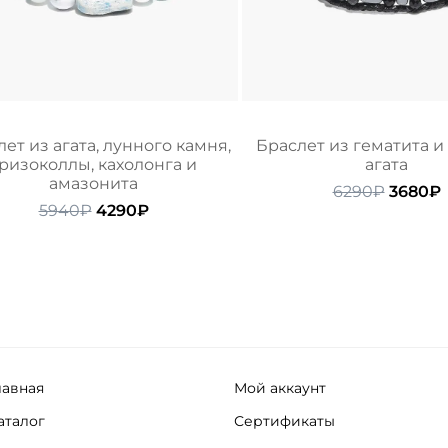
ет из агата, лунного камня,
Браслет из гематита и
ризоколлы, кахолонга и
агата
амазонита
Перво
6290
₽
3680
₽
Первоначальная
Текущая
цена
5940
₽
4290
₽
цена
цена:
состав
составляла
4290₽.
6290₽.
5940₽.
лавная
Мой аккаунт
аталог
Сертификаты