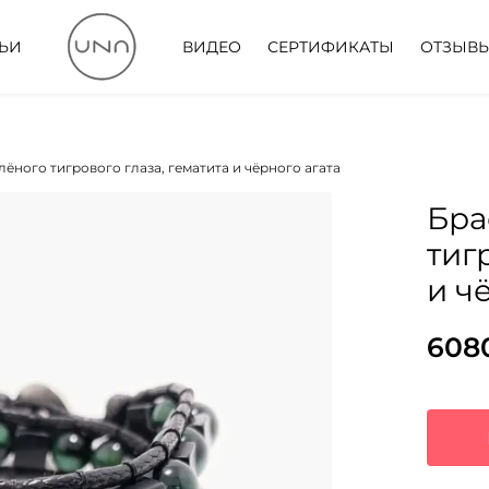
ТЬИ
ВИДЕО
СЕРТИФИКАТЫ
ОТЗЫВ
лёного тигрового глаза, гематита и чёрного агата
Бра
тиг
и ч
608
Пер
Тек
цен
цена
сос
608
875