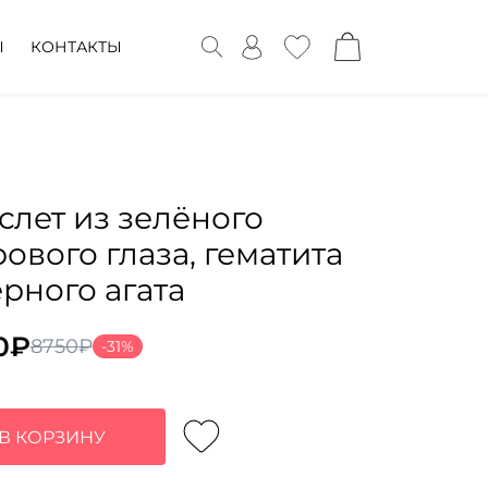
Ы
КОНТАКТЫ
слет из зелёного
рового глаза, гематита
ёрного агата
0
₽
8750
₽
-31%
воначальная
ущая
а
:
тавляла
0₽.
В КОРЗИНУ
0₽.