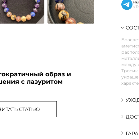
на
в T
СОСТ
Браслет
аметист
распол
металл
между 
Тросик
тократичный образ и
украшен
шения с лазуритом
характ
УХО
ЧИТАТЬ СТАТЬЮ
ДОС
ГАРА