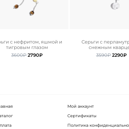
ьги с нефритом, яшмой и
Серьги с перламут
тигровым глазом
снежным кварц
Первоначальная
Текущая
Перво
3600
₽
2790
₽
3590
₽
2290
₽
цена
цена:
цена
ц
составляла
2790₽.
состав
2
3600₽.
3590₽.
лавная
Мой аккаунт
аталог
Сертификаты
плата
Политика конфиденциально