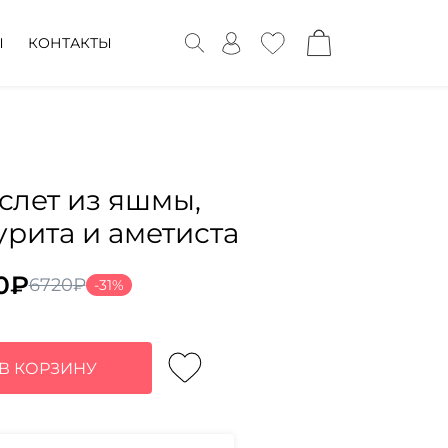
Ы
КОНТАКТЫ
слет из яшмы,
урита и аметиста
0
₽
6720
₽
-31%
воначальная
ущая
а
:
тавляла
0₽.
В КОРЗИНУ
0₽.