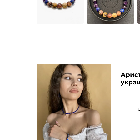
Арис
укра