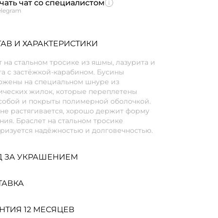
чать чат со специалистом
elegram
АВ И ХАРАКТЕРИСТИКИ
 на стальном тросике из яшмы, лазурита и
а с застёжкой-карабином. Бусины
ожены на специальном шнуре из
ических жилок, которые переплетены
собой и покрыты полимерной оболочкой.
 не растягивается, хорошо держит форму
ия. Браслет на стальном тросике
еризуется надёжностью и долговечностью.
Д ЗА УКРАШЕНИЕМ
ТАВКА
НТИЯ 12 МЕСЯЦЕВ