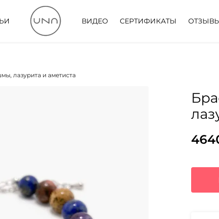
ТЬИ
ВИДЕО
СЕРТИФИКАТЫ
ОТЗЫВ
шмы, лазурита и аметиста
Бра
лаз
464
Пер
Тек
цен
цена
сос
464
672