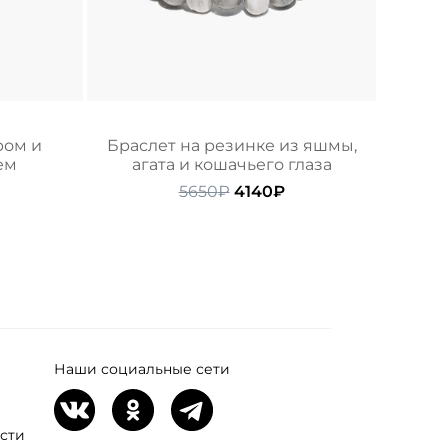
ром и
Браслет на резинке из яшмы,
ем
агата и кошачьего глаза
начальная
Текущая
Первоначальная
Текущая
5650
₽
4140
₽
ена:
цена
цена:
ляла
290₽.
составляла
4140₽.
5650₽.
Наши социальные сети
сти