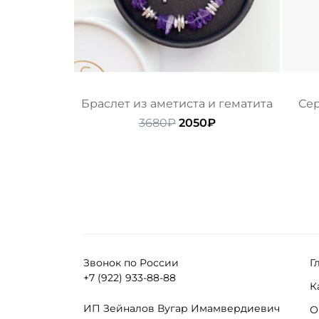
Браслет из аметиста и гематита
Сер
Первоначальная
Текущая
3680
₽
2050
₽
цена
цена:
составляла
2050₽.
3680₽.
Звонок по России
Г
+7 (922) 933-88-88
К
ИП Зейналов Вугар Имамвердиевич
О