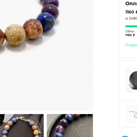
Опл
1160
и 34
08Авг
1160 ₽
Подр