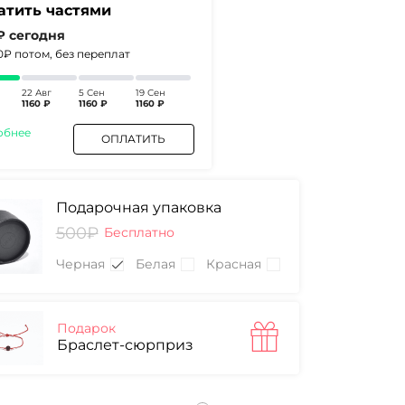
атить частями
 ₽
сегодня
80₽
потом, без переплат
22 Авг
5 Сен
19 Сен
1160 ₽
1160 ₽
1160 ₽
обнее
ОПЛАТИТЬ
Подарочная упаковка
500₽
Бесплатно
Черная
Белая
Красная
Подарок
Браслет-сюрприз