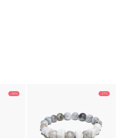
-36%
-27%