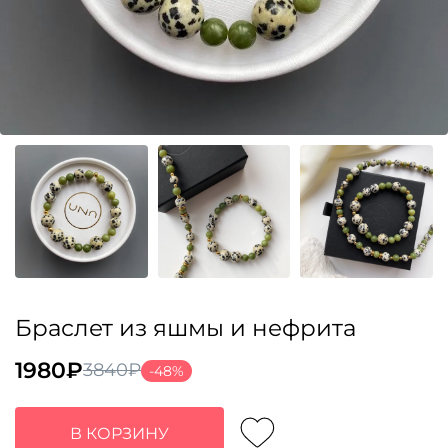
Браслет из яшмы и нефрита
1980
₽
3840
₽
-48%
Первоначальная
Текущая
цена
цена:
составляла
1980₽.
В КОРЗИНУ