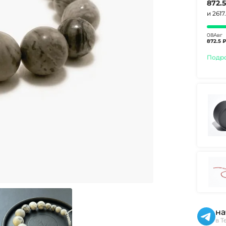
872.
и 2617
08Авг
872.5 
Подр
на
в T