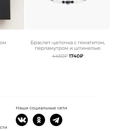
том
Браслет-цепочка с гематитом,
перламутром и шпинелью
начальная
екущая
ена:
Первоначальная
Текущая
4450
₽
1740
₽
ляла
190₽.
цена
цена:
составляла
1740₽.
4450₽.
Наши социальные сети
сти