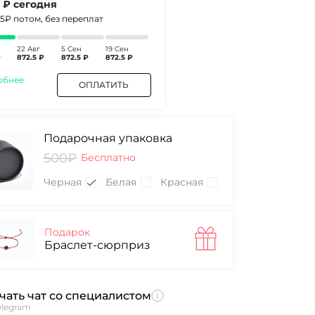
5 ₽
сегодня
.5₽
потом, без переплат
22 Авг
5 Сен
19 Сен
₽
872.5 ₽
872.5 ₽
872.5 ₽
обнее
ОПЛАТИТЬ
Подарочная упаковка
500₽
Бесплатно
Черная
Белая
Красная
Подарок
Браслет-сюрприз
чать чат со специалистом
elegram