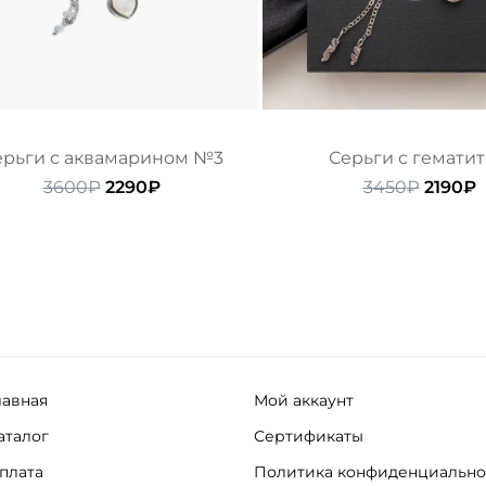
ерьги с аквамарином №3
Серьги с гемати
Первоначальная
Текущая
Перво
Т
3600
₽
2290
₽
3450
₽
2190
₽
цена
цена:
цена
ц
составляла
2290₽.
состав
2
3600₽.
3450₽.
лавная
Мой аккаунт
аталог
Сертификаты
плата
Политика конфиденциально