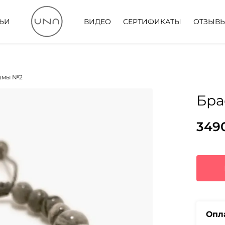
ТЬИ
ВИДЕО
СЕРТИФИКАТЫ
ОТЗЫВ
яшмы №2
Бра
349
Пер
Тек
цен
цена
сос
349
496
Опл