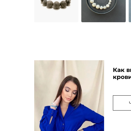
Как в
кров