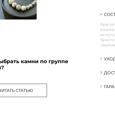
СОСТ
Браслет
размер 
использ
Браслет
надевае
УХО
ыбрать камни по группе
и?
ДОС
ГАРА
ЧИТАТЬ СТАТЬЮ