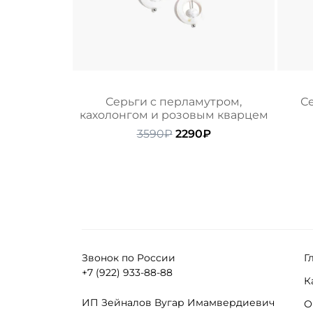
Серьги с перламутром,
С
кахолонгом и розовым кварцем
Первоначальная
Текущая
3590
₽
2290
₽
цена
цена:
составляла
2290₽.
3590₽.
Звонок по России
Г
+7 (922) 933-88-88
К
ИП Зейналов Вугар Имамвердиевич
О