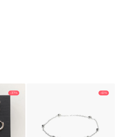
-37%
-61%