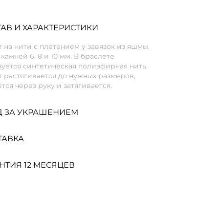
АВ И ХАРАКТЕРИСТИКИ
 на нити с плетением у завязок из яшмы,
камней 6, 8 и 10 мм. В браслете
уется синтетическая полиэфирная нить.
 растягивается до нужных размеров,
тся через руку и затягивается.
Д ЗА УКРАШЕНИЕМ
ТАВКА
НТИЯ 12 МЕСЯЦЕВ