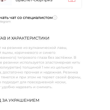
чать чат со специалистом
elegram
АВ И ХАРАКТЕРИСТИКИ
 на резинке из вулканической лавы,
й яшмы, коричневого и синего
ванного) тигрового глаза без застёжки. В
е резинки используется эластомерная нить
полиуретан) толщиной 1 мм из цельного
, достаточно прочная и надежная. Резинка
тянется и при этом не теряет своей формы,
 подходит для повседневной носки,
 удобно надевать и снимать.
Д ЗА УКРАШЕНИЕМ