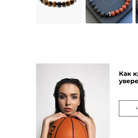
Как к
увер