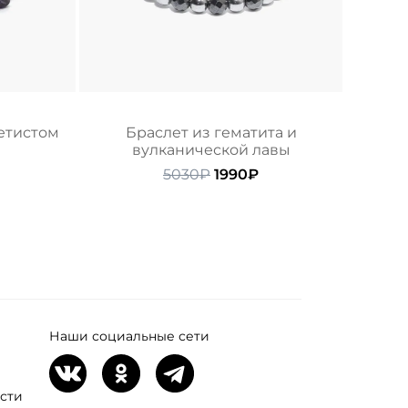
етистом
Браслет из гематита и
вулканической лавы
начальная
екущая
ена:
Первоначальная
Текущая
5030
₽
1990
₽
ляла
590₽.
цена
цена:
составляла
1990₽.
5030₽.
Наши социальные сети
сти