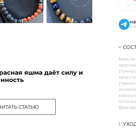
на
в T
СОСТ
Браслет
красно
(тониро
расная яшма даёт силу и
качеств
енность
(термо
волокна
хорошо 
отлично
ЧИТАТЬ СТАТЬЮ
браслет
УХО