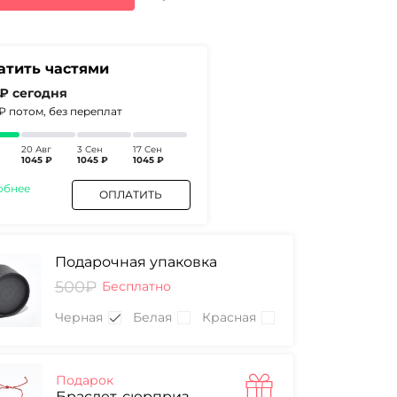
0₽.
атить частями
 ₽
сегодня
5₽
потом, без переплат
20 Авг
3 Сен
17 Сен
1045 ₽
1045 ₽
1045 ₽
обнее
ОПЛАТИТЬ
Подарочная упаковка
500₽
Бесплатно
Черная
Белая
Красная
Подарок
Браслет-сюрприз