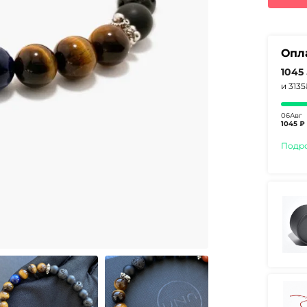
540
Опл
1045
и 313
06Авг
1045 ₽
Подр