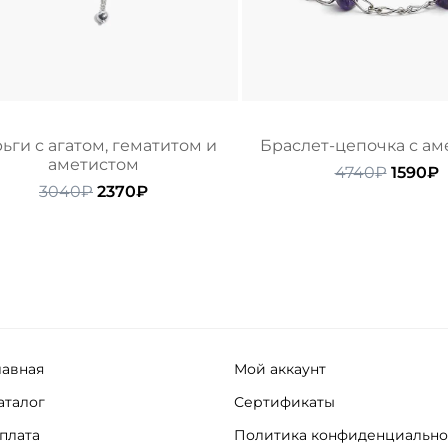
ьги с агатом, гематитом и
Браслет-цепочка с ам
аметистом
Перво
Т
4740
₽
1590
₽
Первоначальная
Текущая
цена
ц
3040
₽
2370
₽
цена
цена:
состав
1
составляла
2370₽.
4740₽.
3040₽.
лавная
Мой аккаунт
аталог
Сертификаты
плата
Политика конфиденциально