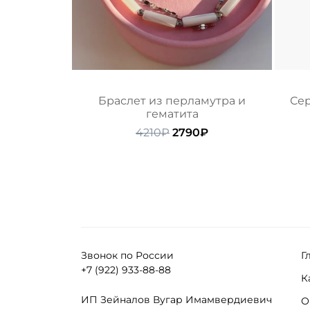
Браслет из перламутра и
Сер
гематита
Первоначальная
Текущая
4210
₽
2790
₽
цена
цена:
составляла
2790₽.
4210₽.
Звонок по России
Г
+7 (922) 933-88-88
К
ИП Зейналов Вугар Имамвердиевич
О