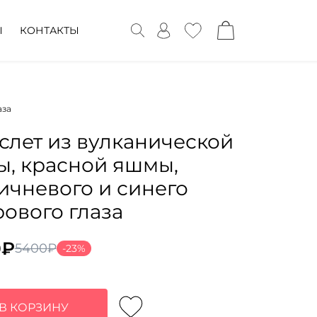
Ы
КОНТАКТЫ
аза
слет из вулканической
ы, красной яшмы,
ичневого и синего
рового глаза
0
₽
5400
₽
-23%
воначальная
ущая
а
:
тавляла
₽.
В КОРЗИНУ