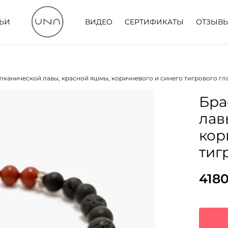
ТЬИ
ВИДЕО
СЕРТИФИКАТЫ
ОТЗЫВ
улканической лавы, красной яшмы, коричневого и синего тигрового гл
Бра
лав
кор
тиг
418
Пер
Тек
цен
цена
сос
4180