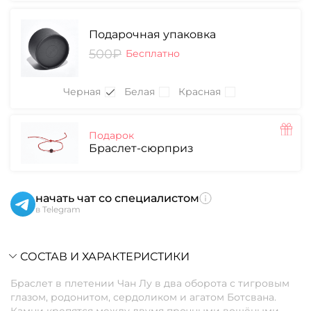
Подарочная упаковка
500₽
Бесплатно
Черная
Белая
Красная
Подарок
Браслет-сюрприз
начать чат со специалистом
в Telegram
СОСТАВ И ХАРАКТЕРИСТИКИ
Браслет в плетении Чан Лу в два оборота с тигровым
глазом, родонитом, сердоликом и агатом Ботсвана.
Камни крепятся между двумя прочными вощёными