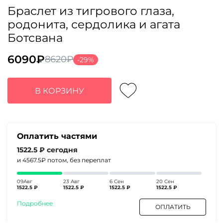
Браслет из тигрового глаза,
родонита, сердолика и агата
Ботсвана
6090
₽
8620
₽
-29%
Первоначальная
Текущая
цена
цена:
составляла
6090₽.
В КОРЗИНУ
8620₽.
Оплатить частями
1522.5 ₽
сегодня
и 4567.5₽
потом, без переплат
09Авг
23 Авг
6 Сен
20 Сен
1522.5 ₽
1522.5 ₽
1522.5 ₽
1522.5 ₽
Подробнее
ОПЛАТИТЬ