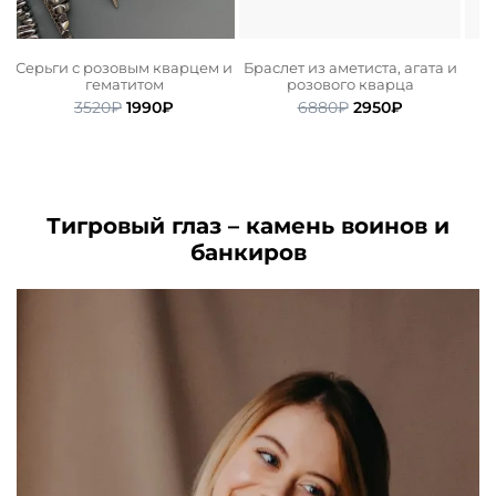
Серьги с розовым кварцем и
Браслет из аметиста, агата и
гематитом
розового кварца
ьная
ая
Первоначальная
Текущая
Первоначальная
Текущая
3520
₽
1990
₽
6880
₽
2950
₽
цена
цена:
цена
цена:
.
составляла
1990₽.
составляла
2950₽.
3520₽.
6880₽.
Тигровый глаз – камень воинов и
банкиров