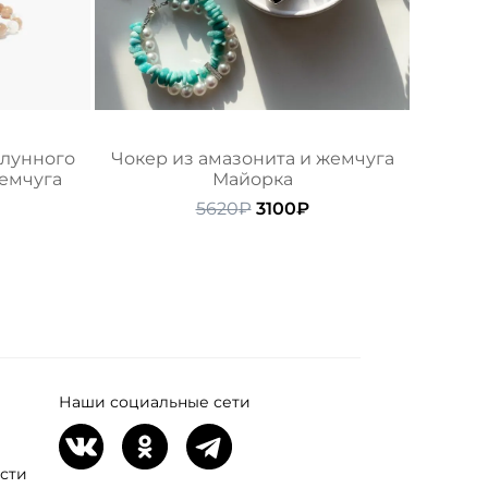
 лунного
Чокер из амазонита и жемчуга
жемчуга
Майорка
начальная
екущая
Первоначальная
Текущая
5620
₽
3100
₽
ена:
цена
цена:
ляла
110₽.
составляла
3100₽.
5620₽.
Наши социальные сети
сти