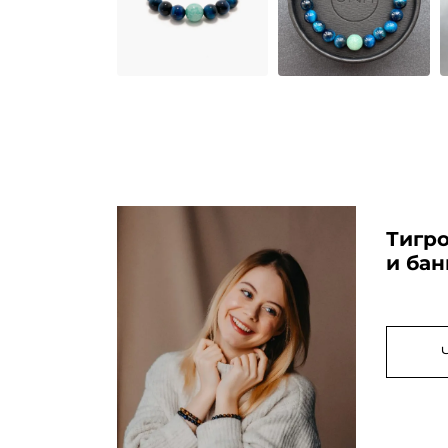
Тигро
и ба