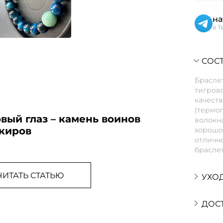
на
в T
СОСТ
Браслет
тигрово
качеств
(термо
вый глаз – камень воинов
волокна
нкиров
хорошо 
отлично
браслет
ЧИТАТЬ СТАТЬЮ
УХО
ДОС