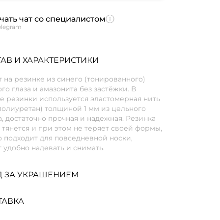
чать чат со специалистом
elegram
АВ И ХАРАКТЕРИСТИКИ
 на резинке из синего (тонированного)
го глаза и амазонита без застёжки. В
е резинки используется эластомерная нить
полиуретан) толщиной 1 мм из цельного
, достаточно прочная и надежная. Резинка
тянется и при этом не теряет своей формы,
 подходит для повседневной носки,
 удобно надевать и снимать.
Д ЗА УКРАШЕНИЕМ
ТАВКА