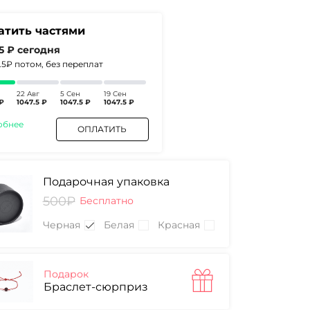
атить частями
.5 ₽
сегодня
2.5₽
потом, без переплат
22 Авг
5 Сен
19 Сен
₽
1047.5 ₽
1047.5 ₽
1047.5 ₽
обнее
ОПЛАТИТЬ
Подарочная упаковка
500₽
Бесплатно
Черная
Белая
Красная
Подарок
Браслет-сюрприз