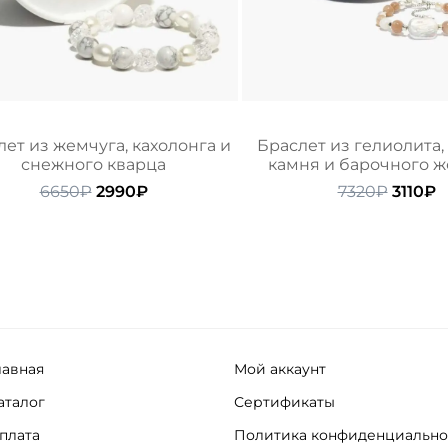
лет из жемчуга, кахолонга и
Браслет из гелиолита,
снежного кварца
камня и барочного 
Первоначальная
Текущая
Перво
Т
6650
₽
2990
₽
7320
₽
3110
₽
цена
цена:
цена
ц
составляла
2990₽.
состав
3
6650₽.
7320₽.
лавная
Мой аккаунт
аталог
Сертификаты
плата
Политика конфиденциально