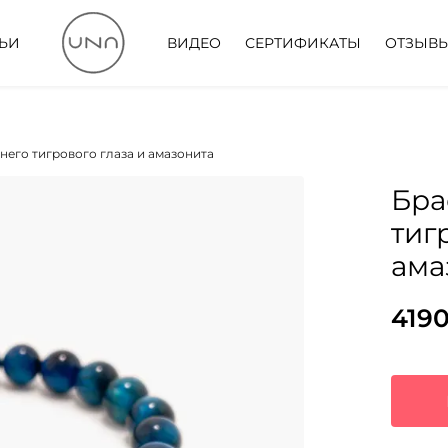
ТЬИ
ВИДЕО
СЕРТИФИКАТЫ
ОТЗЫВ
него тигрового глаза и амазонита
Бра
тиг
ама
419
Пер
Тек
цен
цена
сос
4190
5410