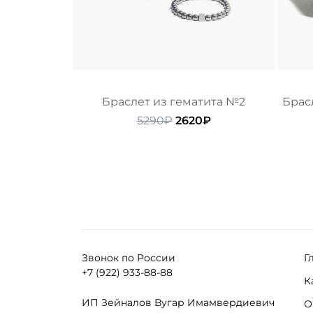
Браслет из гематита №2
Брас
Первоначальная
Текущая
5290
₽
2620
₽
цена
цена:
составляла
2620₽.
5290₽.
Звонок по России
Г
+7 (922) 933-88-88
К
ИП Зейналов Вугар Имамвердиевич
О