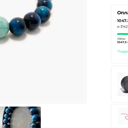
Опл
1047
и 314
08Авг
1047.5 
Подр