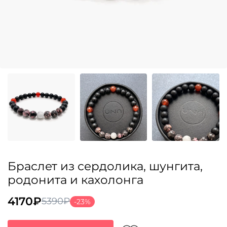
Браслет из сердолика, шунгита,
родонита и кахолонга
4170
₽
5390
₽
-23%
Первоначальная
Текущая
цена
цена: