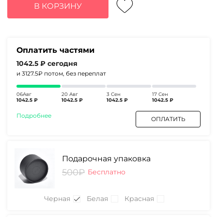
составляла
4170₽.
В КОРЗИНУ
5390₽.
Оплатить частями
1042.5 ₽
сегодня
и 3127.5₽
потом, без переплат
06Авг
20 Авг
3 Сен
17 Сен
1042.5 ₽
1042.5 ₽
1042.5 ₽
1042.5 ₽
Подробнее
ОПЛАТИТЬ
Подарочная упаковка
500₽
Бесплатно
Черная
Белая
Красная