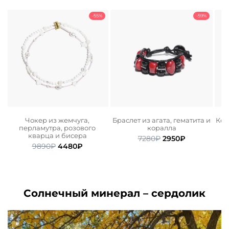
-55%
-59%
,
Чокер из жемчуга,
Браслет из агата, гематита и
Кол
перламутра, розового
коралла
кварца и бисера
ьная
ая
Первоначальная
Текущая
7280
₽
2950
₽
Первоначальная
Текущая
9890
₽
4480
₽
цена
цена:
цена
цена:
составляла
2950₽.
составляла
4480₽.
7280₽.
9890₽.
Солнечный минерал – сердолик