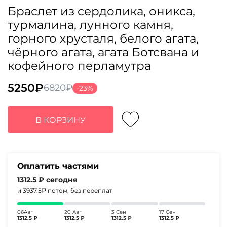
Браслет из сердолика, оникса,
турмалина, лунного камня,
горного хрусталя, белого агата,
чёрного агата, агата Ботсвана и
кофейного перламутра
5250
₽
6820
₽
-23%
Первоначальная
Текущая
цена
цена:
составляла
5250₽.
В КОРЗИНУ
6820₽.
Оплатить частями
1312.5 ₽
сегодня
и 3937.5₽
потом, без переплат
06Авг
20 Авг
3 Сен
17 Сен
1312.5 ₽
1312.5 ₽
1312.5 ₽
1312.5 ₽