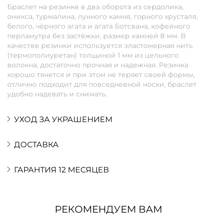
Браслет на резинке в два оборота из сердолика,
оникса, турмалина, лунного камня, горного хрусталя,
белого, чёрного агата и агата Ботсвана, кофейного
перламутра без застёжки, размер камней 8 мм. В
качестве резинки используется эластомерная нить
(термополиуретан) толщиной 1 мм из цельного
волокна, достаточно прочная и надежная. Резинка
хорошо тянется и при этом не теряет своей формы,
отлично подходит для повседневной носки, браслет
удобно надевать и снимать.
УХОД ЗА УКРАШЕНИЕМ
ДОСТАВКА
ГАРАНТИЯ 12 МЕСЯЦЕВ
РЕКОМЕНДУЕМ ВАМ