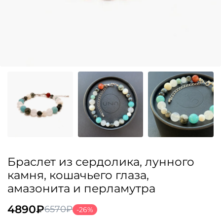
Браслет из сердолика, лунного
камня, кошачьего глаза,
амазонита и перламутра
4890
₽
6570
₽
-26%
Первоначальная
Текущая