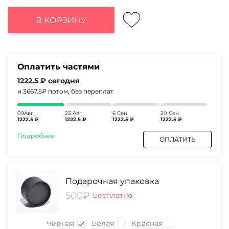
цена
цена:
составляла
4890₽.
В КОРЗИНУ
6570₽.
Оплатить частями
1222.5 ₽
сегодня
и 3667.5₽
потом, без переплат
09Авг
23 Авг
6 Сен
20 Сен
1222.5 ₽
1222.5 ₽
1222.5 ₽
1222.5 ₽
Подробнее
ОПЛАТИТЬ
Подарочная упаковка
500₽
Бесплатно
Черная
Белая
Красная