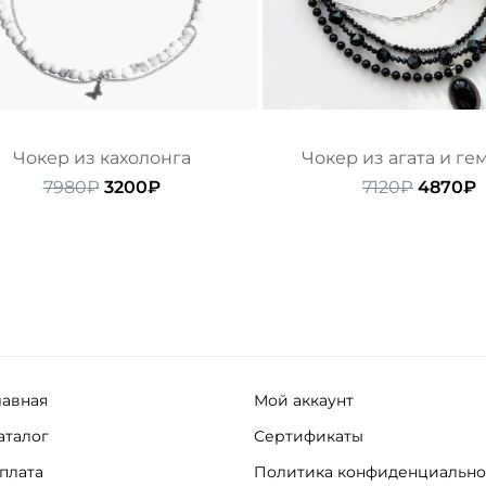
Чокер из кахолонга
Чокер из агата и ге
Первоначальная
Текущая
Первон
Т
7980
₽
3200
₽
7120
₽
4870
₽
цена
цена:
цена
ц
составляла
3200₽.
состав
4
7980₽.
7120₽.
лавная
Мой аккаунт
аталог
Сертификаты
плата
Политика конфиденциально