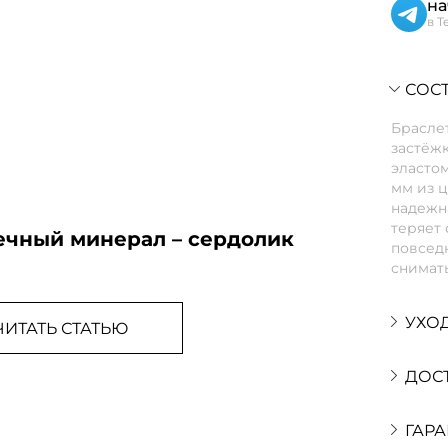
на
в T
СОСТ
Браслет
застёжк
эласто
мм из ц
надежна
теряет 
ечный минерал – сердолик
повседн
снимать
УХО
ЧИТАТЬ СТАТЬЮ
ДОС
ГАРА