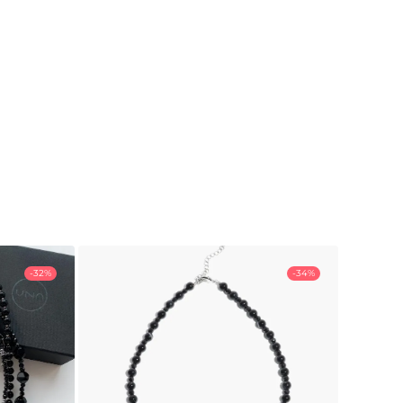
-32%
-34%