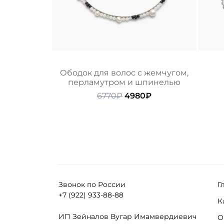
Ободок для волос с жемчугом,
перламутром и шпинелью
Первоначальная
Текущая
6770
₽
4980
₽
цена
цена:
составляла
4980₽.
6770₽.
Звонок по России
Г
+7 (922) 933-88-88
К
ИП Зейналов Вугар Имамвердиевич
О