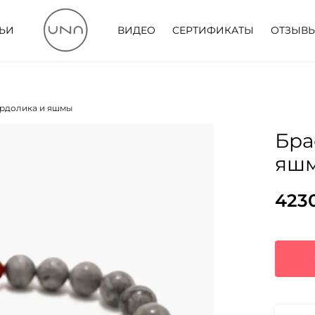
ТЬИ
ВИДЕО
СЕРТИФИКАТЫ
ОТЗЫВ
ердолика и яшмы
Бра
яш
423
Пер
Тек
цен
цена
сос
423
546