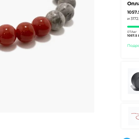
Опл
1057
и 317
07Авг
1057.5 
Подр