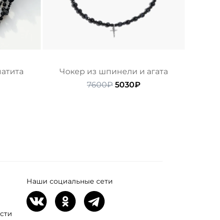
матита
Чокер из шпинели и агата
ачальная
екущая
Первоначальная
Текущая
7600
₽
5030
₽
ена:
цена
цена:
ляла
870₽.
составляла
5030₽.
7600₽.
Наши социальные сети
сти