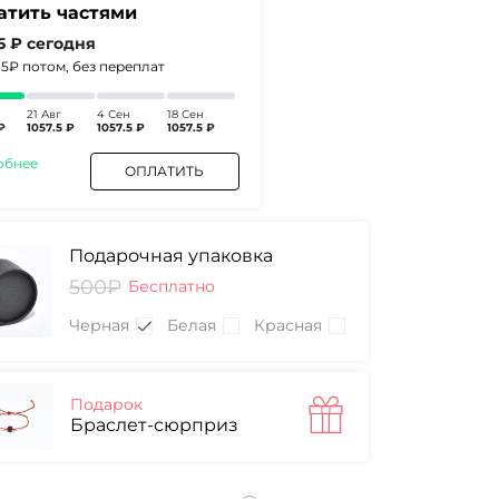
атить частями
.5 ₽
сегодня
2.5₽
потом, без переплат
21 Авг
4 Сен
18 Сен
₽
1057.5 ₽
1057.5 ₽
1057.5 ₽
обнее
ОПЛАТИТЬ
Подарочная упаковка
500₽
Бесплатно
Черная
Белая
Красная
Подарок
Браслет-сюрприз