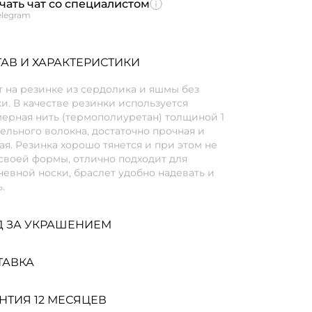
чать чат со специалистом
elegram
АВ И ХАРАКТЕРИСТИКИ
 на резинке из сердолика и яшмы без
и. В качестве резинки используется
мерная нить (термополиуретан) толщиной 1
ельного волокна, достаточно прочная и
я. Резинка хорошо тянется и при этом не
своей формы, отлично подходит для
евной носки, браслет удобно надевать и
.
Д ЗА УКРАШЕНИЕМ
ТАВКА
НТИЯ 12 МЕСЯЦЕВ