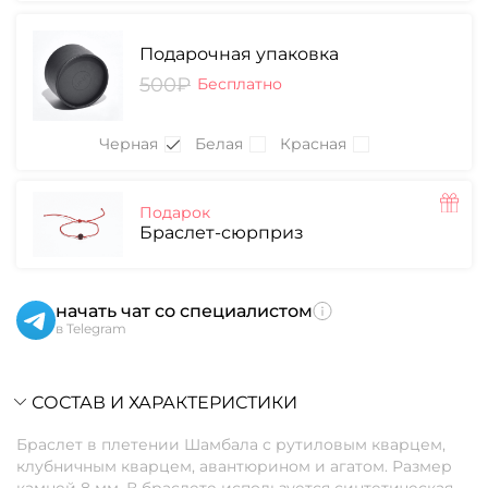
Подарочная упаковка
500₽
Бесплатно
Черная
Белая
Красная
Подарок
Браслет-сюрприз
начать чат со специалистом
в Telegram
СОСТАВ И ХАРАКТЕРИСТИКИ
Браслет в плетении Шамбала с рутиловым кварцем,
клубничным кварцем, авантюрином и агатом. Размер
камней 8 мм. В браслете используется синтетическая