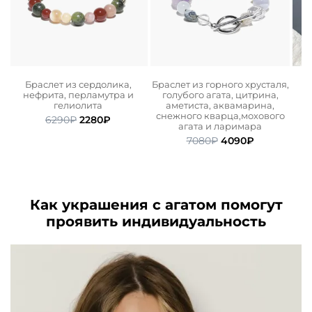
Браслет из сердолика,
Браслет из горного хрусталя,
нефрита, перламутра и
голубого агата, цитрина,
гелиолита
аметиста, аквамарина,
снежного кварца,мохового
льная
ая
Первоначальная
Текущая
6290
₽
2280
₽
агата и ларимара
цена
цена:
Первоначальная
Текущая
7080
₽
4090
₽
составляла
2280₽.
цена
цена:
6290₽.
составляла
4090₽.
7080₽.
Как украшения с агатом помогут
проявить индивидуальность