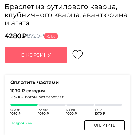
Браслет из рутилового кварца,
клубничного кварца, авантюрина
и агата
4280
₽
8720
₽
-51%
Первоначальная
Текущая
цена
цена:
составляла
4280₽.
В КОРЗИНУ
8720₽.
Оплатить частями
1070 ₽
сегодня
и 3210₽
потом, без переплат
08Авг
22 Авг
5 Сен
19 Сен
1070 ₽
1070 ₽
1070 ₽
1070 ₽
Подробнее
ОПЛАТИТЬ