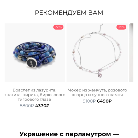
РЕКОМЕНДУЕМ ВАМ
-50%
-29%
Браслет из лазурита,
Чокер из жемчуга, розового
апатита, пирита, бирюзового
кварца и лунного камня
тигрового глаза
ьная
ая
Первоначальная
Текущая
9100
₽
6490
₽
Первоначальная
Текущая
8800
₽
4370
₽
цена
цена:
цена
цена:
составляла
6490₽.
составляла
4370₽.
9100₽.
8800₽.
Украшение с перламутром —