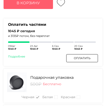
составляла
4180₽.
В КОРЗИНУ
5400₽.
Оплатить частями
1045 ₽
сегодня
и 3135₽
потом, без переплат
09Авг
23 Авг
6 Сен
20 Сен
1045 ₽
1045 ₽
1045 ₽
1045 ₽
Подробнее
ОПЛАТИТЬ
Подарочная упаковка
500₽
Бесплатно
Черная
Белая
Красная