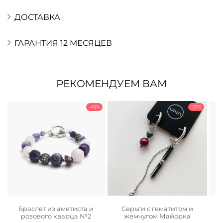
ДОСТАВКА
ГАРАНТИЯ 12 МЕСЯЦЕВ
РЕКОМЕНДУЕМ ВАМ
-45%
-37%
Браслет из аметиста и
Серьги с гематитом и
розового кварца №2
жемчугом Майорка