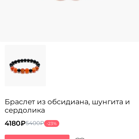
Браслет из обсидиана, шунгита и
сердолика
4180
₽
5400
₽
-23%
Первоначальная
Текущая
цена
цена: