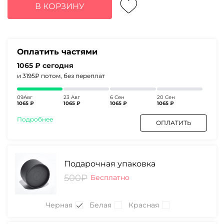
составляла
4260₽.
В КОРЗИНУ
5500₽.
Оплатить частями
1065 ₽
сегодня
и 3195₽
потом, без переплат
09Авг
23 Авг
6 Сен
20 Сен
1065 ₽
1065 ₽
1065 ₽
1065 ₽
Подробнее
ОПЛАТИТЬ
Подарочная упаковка
500₽
Бесплатно
Черная
Белая
Красная