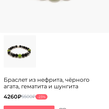
Браслет из нефрита, чёрного
агата, гематита и шунгита
4260
₽
5500
₽
-23%
Первоначальная
Текущая
цена
цена: