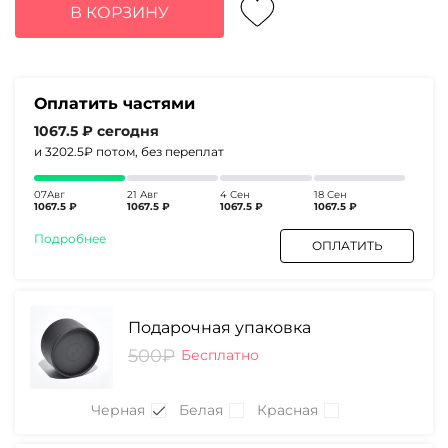
составляла
4270₽.
В КОРЗИНУ
5520₽.
Оплатить частями
1067.5 ₽
сегодня
и 3202.5₽
потом, без переплат
07Авг
21 Авг
4 Сен
18 Сен
1067.5 ₽
1067.5 ₽
1067.5 ₽
1067.5 ₽
Подробнее
ОПЛАТИТЬ
Подарочная упаковка
500₽
Бесплатно
Черная
Белая
Красная