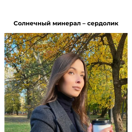
цена
цена:
цена
цена:
составляла
3660₽.
составляла
2370₽.
7050₽.
3040₽.
Солнечный минерал – сердолик