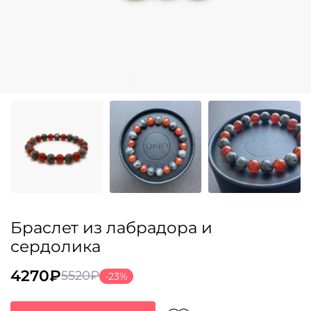
Браслет из лабрадора и
сердолика
4270
₽
5520
₽
-23%
Первоначальная
Текущая
цена
цена: