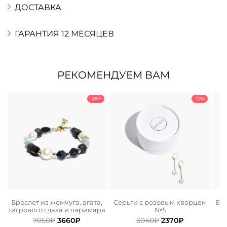
ДОСТАВКА
ГАРАНТИЯ 12 МЕСЯЦЕВ
РЕКОМЕНДУЕМ ВАМ
-48%
-22%
Браслет из жемчуга, агата,
Серьги с розовым кварцем
Бра
тигрового глаза и ларимара
№5
ьная
ая
Первоначальная
Текущая
Первоначальная
Текущая
7050
₽
3660
₽
3040
₽
2370
₽