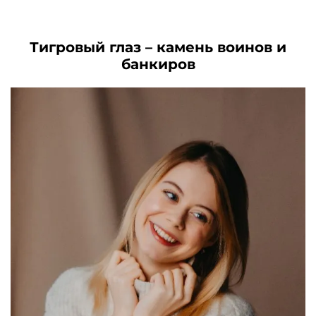
.
7790₽.
3990₽.
Тигровый глаз – камень воинов и
банкиров