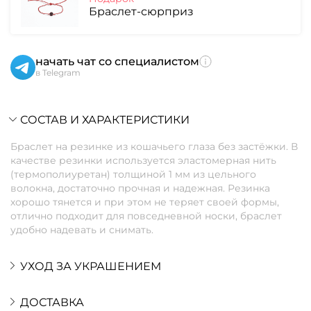
Браслет-сюрприз
начать чат со специалистом
в Telegram
СОСТАВ И ХАРАКТЕРИСТИКИ
Браслет на резинке из кошачьего глаза без застёжки. В
качестве резинки используется эластомерная нить
(термополиуретан) толщиной 1 мм из цельного
волокна, достаточно прочная и надежная. Резинка
хорошо тянется и при этом не теряет своей формы,
отлично подходит для повседневной носки, браслет
удобно надевать и снимать.
УХОД ЗА УКРАШЕНИЕМ
ДОСТАВКА