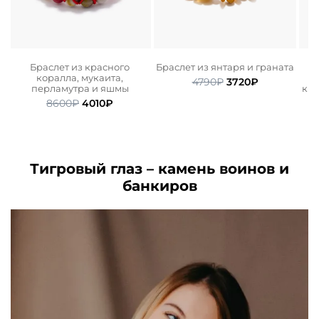
м
Браслет из красного
Браслет из янтаря и граната
коралла, мукаита,
Первоначальная
Текущая
4790
₽
3720
₽
перламутра и яшмы
ква
ьная
ая
цена
цена:
Первоначальная
Текущая
8600
₽
4010
₽
составляла
3720₽.
цена
цена:
.
4790₽.
составляла
4010₽.
8600₽.
Тигровый глаз – камень воинов и
банкиров