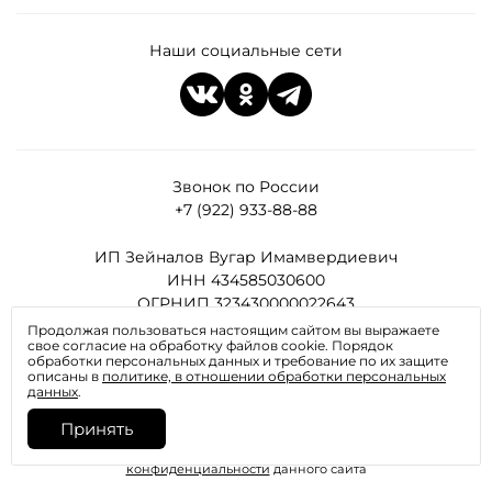
Наши социальные сети
Звонок по России
+7 (922) 933-88-88
ИП Зейналов Вугар Имамвердиевич
ИНН 434585030600
ОГРНИП 323430000022643
Продолжая пользоваться настоящим сайтом вы выражаете
свое согласие на обработку файлов cookie. Порядок
Все права защищены
обработки персональных данных и требование по их защите
описаны в
политике, в отношении обработки персональных
данных
.
Принять
Отправляя любую форму на сайте, вы соглашаетесь с
политикой
конфиденциальности
данного сайта