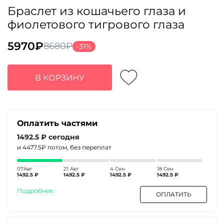
Браслет из кошачьего глаза и
фиолетового тигрового глаза
5970
₽
8680
₽
-31%
Первоначальная
Текущая
цена
цена:
составляла
5970₽.
В КОРЗИНУ
8680₽.
Оплатить частями
1492.5 ₽
сегодня
и 4477.5₽
потом, без переплат
07Авг
21 Авг
4 Сен
18 Сен
1492.5 ₽
1492.5 ₽
1492.5 ₽
1492.5 ₽
Подробнее
ОПЛАТИТЬ