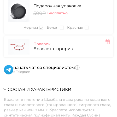
Подарочная упаковка
500₽
Бесплатно
Черная
Белая
Красная
Подарок
Браслет-сюрприз
начать чат со специалистом
в Telegram
СОСТАВ И ХАРАКТЕРИСТИКИ
Браслет в плетении Шамбала в два ряда из кошачьего
глаза и фиолетового (тонированного) тигрового глаза,
размер камней 8 мм. В браслете используется
синтетическая полиэфирная нить. Каждая бусина