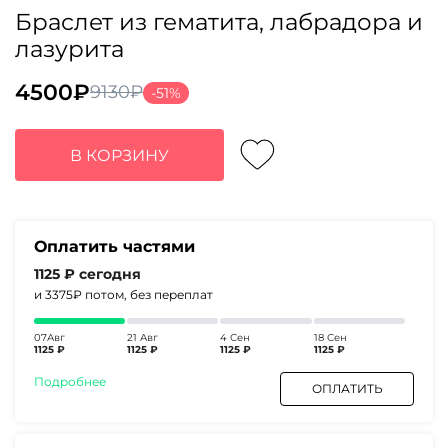
Браслет из гематита, лабрадора и
лазурита
4500
₽
9130
₽
-51%
Первоначальная
Текущая
цена
цена:
составляла
4500₽.
В КОРЗИНУ
9130₽.
Оплатить частями
1125 ₽
сегодня
и 3375₽
потом, без переплат
07Авг
21 Авг
4 Сен
18 Сен
1125 ₽
1125 ₽
1125 ₽
1125 ₽
Подробнее
ОПЛАТИТЬ