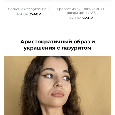
Серьги с жемчугом №12
Браслет из лунного камня и
аквамарина №5
ьная
ая
Первоначальная
Текущая
4660
₽
3740
₽
Первоначальная
Текущая
цена
цена:
7780
₽
3650
₽
цена
цена:
.
составляла
3740₽.
составляла
3650₽.
4660₽.
7780₽.
Аристократичный образ и
украшения с лазуритом