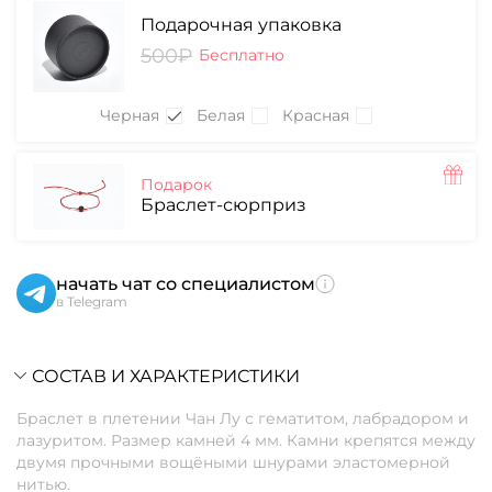
Подарочная упаковка
500₽
Бесплатно
Черная
Белая
Красная
Подарок
Браслет-сюрприз
начать чат со специалистом
в Telegram
СОСТАВ И ХАРАКТЕРИСТИКИ
Браслет в плетении Чан Лу с гематитом, лабрадором и
лазуритом. Размер камней 4 мм. Камни крепятся между
двумя прочными вощёными шнурами эластомерной
нитью.