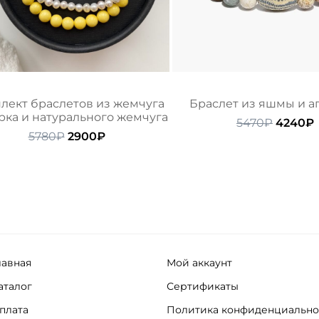
лект браслетов из жемчуга
Браслет из яшмы и а
ка и натурального жемчуга
Первон
5470
₽
4240
₽
Первоначальная
Текущая
цена
5780
₽
2900
₽
цена
цена:
состав
составляла
2900₽.
5470₽.
5780₽.
лавная
Мой аккаунт
аталог
Сертификаты
плата
Политика конфиденциально