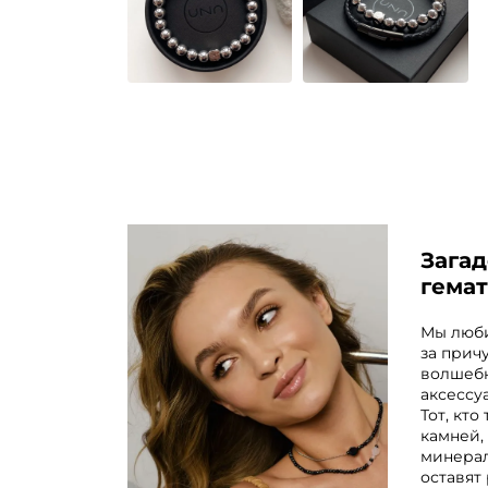
Зага
гема
Мы люби
за прич
волшебн
аксессу
Тот, кт
камней,
минерал
оставят