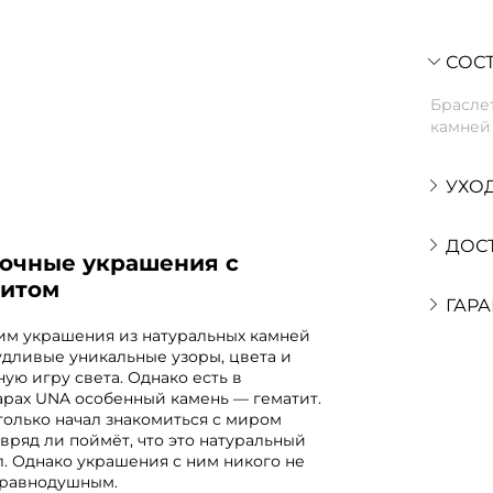
СОСТ
Браслет
камней 
УХО
ДОС
дочные украшения с
титом
ГАРА
м украшения из натуральных камней
удливые уникальные узоры, цвета и
ую игру света. Однако есть в
арах UNA особенный камень — гематит.
о только начал знакомиться с миром
 вряд ли поймёт, что это натуральный
. Однако украшения с ним никого не
 равнодушным.