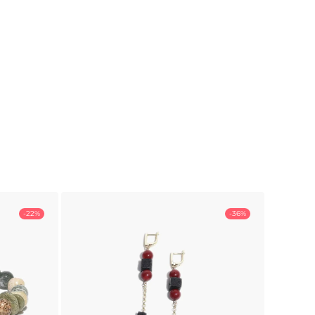
-22%
-36%