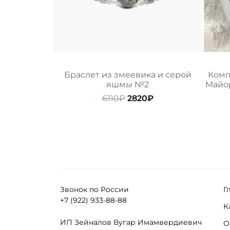
Браслет из змеевика и серой
Комп
яшмы №2
Майор
Первоначальная
Текущая
6110
₽
2820
₽
цена
цена:
составляла
2820₽.
6110₽.
Звонок по России
Г
+7 (922) 933-88-88
К
ИП Зейналов Вугар Имамвердиевич
О