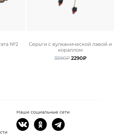
гата №2
Серьги с вулканической лавой и
кораллом
ачальная
Текущая
цена:
Первоначальная
Текущая
3590
₽
2290
₽
ляла
4240₽.
цена
цена:
составляла
2290₽.
3590₽.
Наши социальные сети
сти