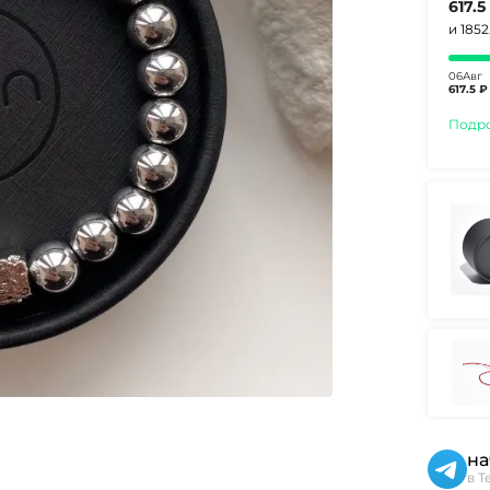
617.5
и 185
06Авг
617.5 ₽
Подр
на
в T