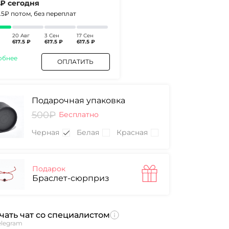
 ₽
сегодня
2.5₽
потом, без переплат
20 Авг
3 Сен
17 Сен
617.5 ₽
617.5 ₽
617.5 ₽
обнее
ОПЛАТИТЬ
Подарочная упаковка
500₽
Бесплатно
Черная
Белая
Красная
Подарок
Браслет-сюрприз
чать чат со специалистом
elegram